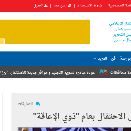
سة الخصوصية
شروط الاستخدام
إعلن معنا
تحميل
شار الاعلامى
سن عمار
س التحرير
ال حسين
بورصة
فن
المزيد
عودة مبادرة تسوية التجنيد وحوافز جديدة للاستثمار.. أبرز توصيات مؤتمر الم
التعليقات
لاحتفال بعام "ذوي الإعاقة"