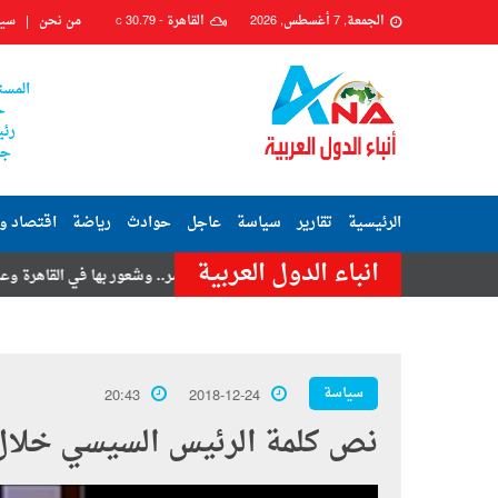
الجمعة, 7 أغسطس, 2026
القاهرة -
30.79
من نحن
سيا
C
المست
ح
رئي
جم
الرئيسية
تقارير
سياسة
عاجل
حوادث
رياضة
اقتصاد و
انباء الدول العربية
سنى
هزة أرضية تضرب مصر.. وشعور بها في القاهرة وعدة محافظات
سياسة
20:43
2018-12-24
نص كلمة الرئيس السيسي خلال ا