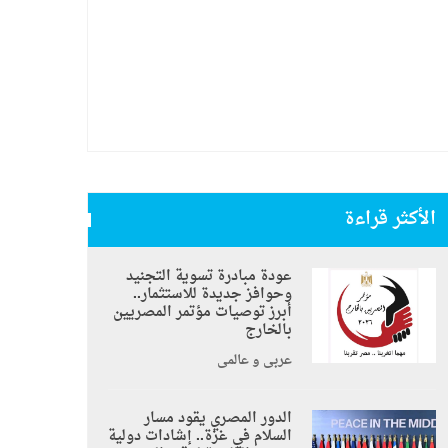
الأكثر قراءة
عودة مبادرة تسوية التجنيد
وحوافز جديدة للاستثمار..
أبرز توصيات مؤتمر المصريين
بالخارج
عربي و عالمي
الدور المصري يقود مسار
السلام في غزة.. إشادات دولية