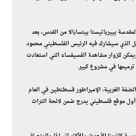
قدسة بييرباتيستا بيتسابالا من القدس، بعد
ل الذي سيشارك فيه الرئيس الفلسطيني محمود
مكن للزوار مشاهدة الفسيفساء التي استعادت
 ترميمها في مشروع كبير.
لضفة الغربية، الإمبراطور قسطنطين في العام
لميلادي 335، وكانت كنيسة المهد سنة 2012 أول موقع فلسطيني يدرج ضمن لائحة التراث