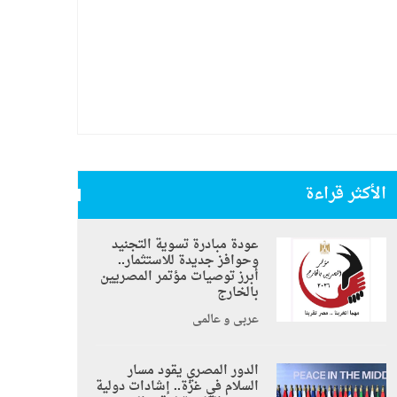
الأكثر قراءة
عودة مبادرة تسوية التجنيد
وحوافز جديدة للاستثمار..
أبرز توصيات مؤتمر المصريين
بالخارج
عربي و عالمي
الدور المصري يقود مسار
السلام في غزة.. إشادات دولية