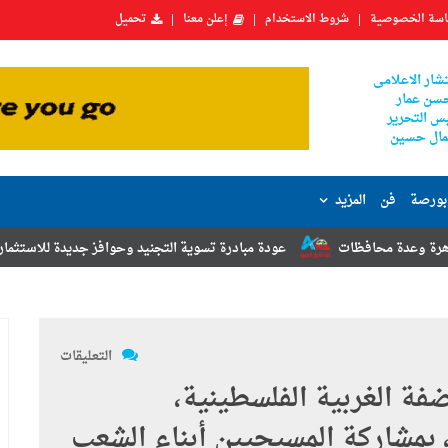
سة الخصوصية
شروط الاستخدام
إعلن معنا
تحميل
شار الاعلامى
سن عمار
س التحرير
ال حسين
بورصة
فن
المزيد
عودة مبادرة تسوية التجنيد وحوافز جديدة للاستثمار.. أبرز توصيات مؤتمر 
التعليقات
فة الغربية الفلسطينية،
د، بمشاركة المسيحيين أبناء الشعب