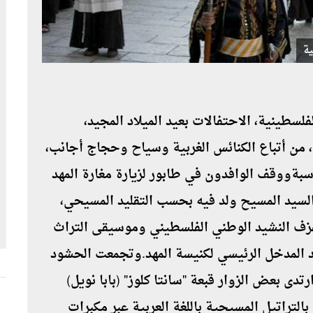
ية
لسطينية، الاحتفالات بعيد الميلاد المجيد،
 من أتباع الكنائس الغربية وسياح وحجاج أجانب،
اسبةووقف الوافدون في طابور لزيارة مغارة المهد
السيد المسيح ولد فيه بحسب التقليد المسيحي،
عزف النشيد الوطني الفلسطيني وموسيقى التراث
د المدخل الرئيسي لكنيسة المهد.وتجمعت الحشود
تدى بعض الزوار قبعة "سانتا كلوز" (بابا نويل)
لتراتيل المسيحية باللغة العربية عبر مكبرات