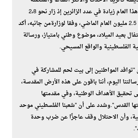
 كاترينا الأحدث والأكثر اتساعًا والمتصلة
بباب في الحائط الغربي لكنيسة المهد، وشهد هذا العام زيادة في عدد الزائرين إذ زار نحو 2،8
مليون سائح الأراضي الفلسطينية، مقارنة مع 2.5 مليون العام الماضي، وفقا لوزارةمن جانبه، أكد
فال بعيد الميلاد، موضوع وطني بامتياز، ورسالة
ة الفلسطينية والواقع المسيحي.
"توافد المواطنين إلى بيت لحم للمشاركة في
التنا اليوم، أننا باقون على هذه الأرض المقدسة،
ى تحقيق الأهداف الوطنية، وفي مقدمتها
تها القدس".وشدد على أن "شعبنا الفلسطيني موحد
ية، وأن الاحتلال وقف عاجزًا عن ضرب وحدة
.