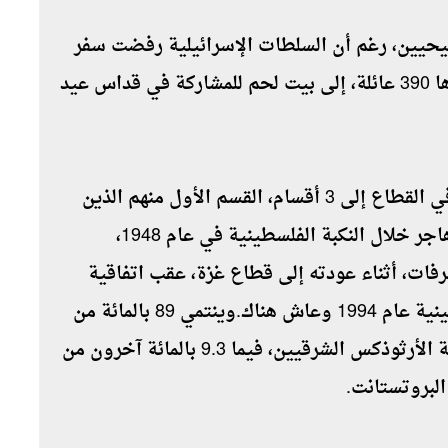
يحيين، رغم أن السلطات الإسرائيلية رفضت سفر
عدد كبير من أفراد العائلات المسيحية، وعددها 390 عائلة، إلى بيت لحم للمشاركة في قداس عيد
وفي إحصائيات رسمية، ينقسم المسيحيون في القطاع إلى 3 أقسام، القسم الأول منهم الذين
عاشوا في القطاع منذ القدم، والجزء الثاني هاجر خلال النكبة الفلسطينية في عام 1948،
رفات، أثناء عودته إلى قطاع غزة، عقب اتفاقية
أوسلو، ووصوله إلى السلطة الوطنية الفلسطينية عام 1994 وعاش هناك.وينتمي 89 بالمائة من
المسيحيين المتواجدين في القطاع إلى طائفة الأرثوذكس الشرقيين، فيما 9.3 بالمائة آخرون من