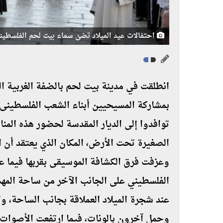
احتفالات عيد الميلاد تضئ سماء بيت لحم الفلسطين
انطلقت في مدينة بيت لحم بالضفة الغربية الف
بمشاركة المسيحيين أبناء الشعب الفلسطينى،
توافدوا إلى الديار المقدسة لحضور هذه المن
الصغيرة تحت الأرض، المكان الذي يعتقد أن 
وعزفت فرق الكشافة الموسيقى بقربها فيما 
الفلسطيني على الجانب الآخر من ساحة المه
عند شجرة الميلاد العملاقة بجانب الساحة، وار
وحمل آخرون بالونات، فيما ارتفعت الأصوات با