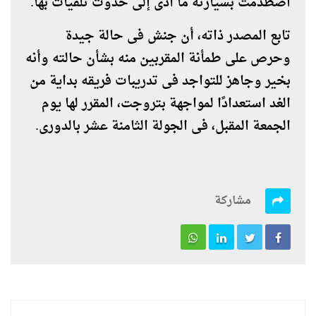
اصطدمت بسيارته ما أدى إلى حدوث تلفيات بها.
تابع المصدر ذاته، أن جنش فى حالة جيدة
وحرص على طمأنة المقربين منه بشأن حالته وأنه
بخير وجاهز للتواجد فى تدريبات فريقه بداية من
الغد استعدادًا لمواجهة بتروجت، المقرر لها يوم
الجمعة المقبل، فى الجولة الثامنة عشر بالدورى.
مشاركة