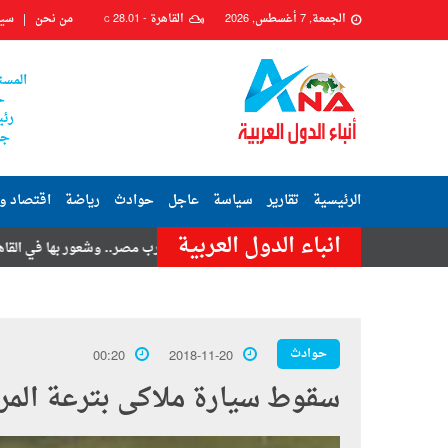
الجمعة, 7 أغسطس, 2026
القاهرة -
28.01
من نحن
سيا
C
المست
ح
رئي
جم
الرئيسية
تقارير
سياسة
عاجل
حوادث
رياضة
اقتصاد و
انباء الدول العربية
تامر حسنى
هزة أرضية تضرب مصر.. وشعور بها في القاهرة وعدة محافظا
حوادث
00:20
2018-11-20
سقوط سيارة ملاكى بترعة المر