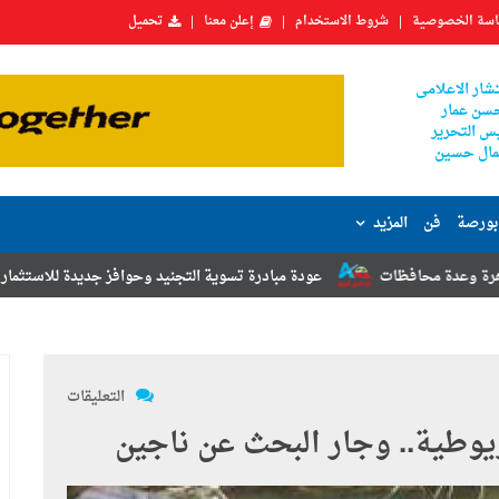
سة الخصوصية
شروط الاستخدام
إعلن معنا
تحميل
شار الاعلامى
سن عمار
س التحرير
ال حسين
بورصة
فن
المزيد
ت
عودة مبادرة تسوية التجنيد وحوافز جديدة للاستثمار.. أبرز توصيات مؤت
التعليقات
يوطية.. وجار البحث عن ناجين