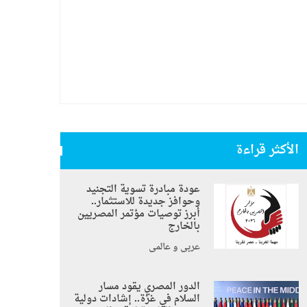
الأكثر قراءة
عودة مبادرة تسوية التجنيد
وحوافز جديدة للاستثمار..
أبرز توصيات مؤتمر المصريين
بالخارج
عربي و عالمي
الدور المصري يقود مسار
السلام في غزة.. إشادات دولية