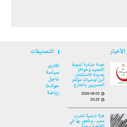
الأخبار
التصنيفات
عودة مبادرة تسوية
تقارير
التجنيد وحوافز
سياسة
جديدة للاستثمار..
عاجل
أبرز توصيات مؤتمر
المصريين بالخارج
حوادث
رياضة
2026-08-03
23:25
هزة أرضية تضرب
مصر.. وشعور بها في
القاهرة وعدة