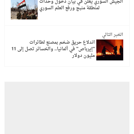
الجيش السوري يعلن في بيان دخول وحدات
لمنطقة منبج ورفع العلم السوري
الخبر التالي
اندلاع حريق ضخم بمصنع لطائرات
"إيرباص" في ألمانيا.. والخسائر تصل إلى 11
مليون دولار