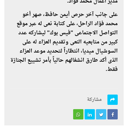
مدير أعمال محمد فؤاد.
على جانب آخر حرص أيمن حافظ، صهر أخو
محمد فؤاد الراحل، على كتابة نعى له عبر موقع
التواصل الاجتماعى "فيس بوك" ليشاركه عدد
كبير من متابعيه النعى وتقديم العزاء له على
السوشيال ميديا، انتظاراً لتحديد موعد العزاء
الذى أكد طارق انشغالهم حالياً بأمر تشييع الجنازة
فقط.
مشاركة