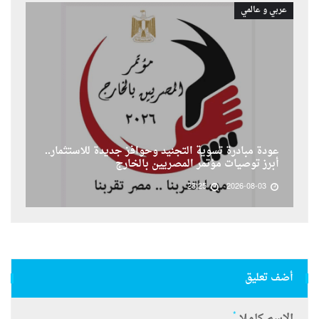
عربي و عالمي
عودة مبادرة تسوية التجنيد وحوافز جديدة للاستثمار..
أبرز توصيات مؤتمر المصريين بالخارج
23:25
2026-08-03
أضف تعليق
*
الاسم كاملا