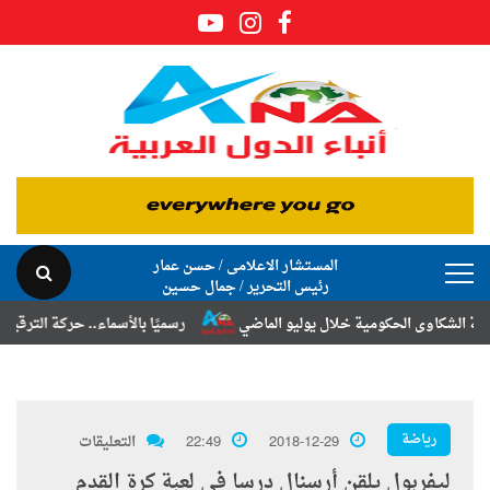
المستشار الاعلامى / حسن عمار
رئيس التحرير / جمال حسين
كاوى الحكومية خلال يوليو الماضي
رسميًا بالأسماء.. حركة الترقيات والتن
رياضة
2018-12-29
22:49
التعليقات
ليفربول يلقن أرسنال درسا في لعبة كرة القدم