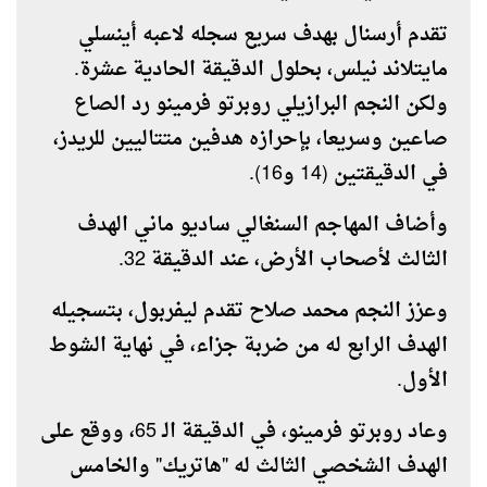
تقدم أرسنال بهدف سريع سجله لاعبه أينسلي
مايتلاند نيلس، بحلول الدقيقة الحادية عشرة.
ولكن النجم البرازيلي روبرتو فرمينو رد الصاع
صاعين وسريعا، بإحرازه هدفين متتاليين للريدز،
في الدقيقتين (14 و16).
وأضاف المهاجم السنغالي ساديو ماني الهدف
الثالث لأصحاب الأرض، عند الدقيقة 32.
وعزز النجم محمد صلاح تقدم ليفربول، بتسجيله
الهدف الرابع له من ضربة جزاء، في نهاية الشوط
الأول.
وعاد روبرتو فرمينو، في الدقيقة الـ 65، ووقع على
الهدف الشخصي الثالث له "هاتريك" والخامس