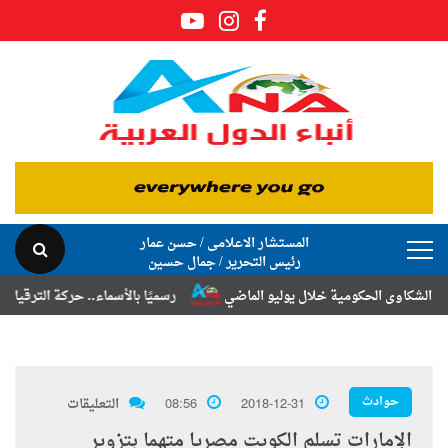
المستشار الاعلامى / حسن عمار
رئيس التحرير / جمال حسين
وى الحكومية خلال يوليو الماضي
رسميًا بالأسماء.. حركة الترقيات والتنق
حوادث
2018-12-31
08:56
التعليقات
الإمارات تسلم الكويت مصريا متهما بتزوير