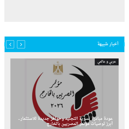
أخبار شبيهة
عربي و عالمي
عودة مبادرة تسوية التجنيد وحوافز جديدة للاستثمار..
أبرز توصيات مؤتمر المصريين بالخارج