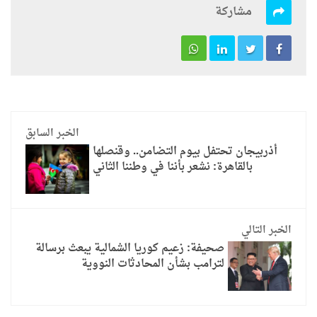
مشاركة
الخبر السابق
أذربيجان تحتفل بيوم التضامن.. وقنصلها
بالقاهرة: نشعر بأننا في وطننا الثاني
الخبر التالي
صحيفة: زعيم كوريا الشمالية يبعث برسالة
لترامب بشأن المحادثات النووية