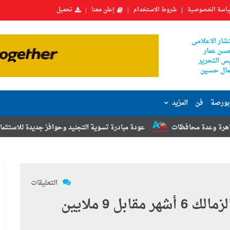
اسة الخصوصية
شروط الاستخدام
إعلن معنا
تحميل
شار الاعلامى
سن عمار
س التحرير
ال حسين
بورصة
فن
المزيد
عودة مبادرة تسوية التجنيد وحوافز جديدة للاستثمار.. أبرز توصيات مؤتم
التعليقات
النجم الساحلى يطلب "كابتن" الزمالك 6 أشهر مقابل 9 ملايين