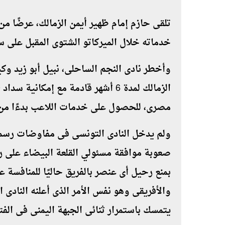
تلقى حازم إمام ظهير أيمن الزمالك، عرضًا م
خدماته خلال الميركاتو الشتوى المقبل على سبيل ا
وأخطر نادى النجم الساحلى، نبيل أبو زيد وك
مصرى، للحصول على خدمات اللاعب بدءًا من ش
ولم يدخل النادى التونسى فى مفاوضات رسمي
صعوبة موافقة مسئولي القلعة البيضاء على ر
بمنع رحيل أى عنصر بالفريق حاليًا للمنافسة 
والأفريقى وهو نفس الأمر الذى أعلنه الناد
يتمسك باستمرار ثنائى الجبهة اليمنى فى الفتر