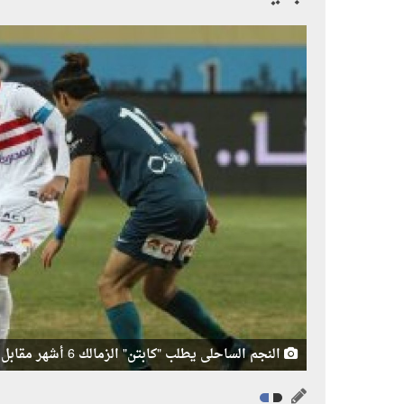
النجم الساحلى يطلب "كابتن" الزمالك 6 أشهر مقابل 9 ملايين جنيه