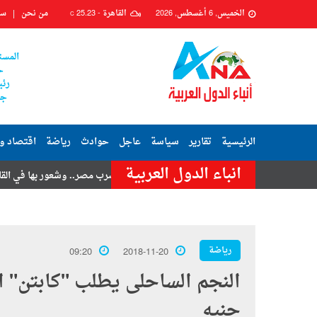
الخميس, 6 أغسطس, 2026
القاهرة -
25.23
من نحن
سي
C
المست
ح
رئي
جم
الرئيسية
تقارير
سياسة
عاجل
حوادث
رياضة
اقتصاد و
انباء الدول العربية
امر حسنى
هزة أرضية تضرب مصر.. وشعور بها في القاهرة وعدة محافظات
رياضة
09:20
2018-11-20
جنيه