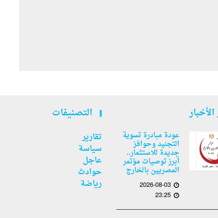
الأخبار
التصنيفات
عودة مبادرة تسوية
تقارير
التجنيد وحوافز
سياسة
جديدة للاستثمار..
عاجل
أبرز توصيات مؤتمر
المصريين بالخارج
حوادث
رياضة
2026-08-03
23:25