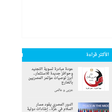
الأكثر قراءة
عودة مبادرة تسوية التجنيد
وحوافز جديدة للاستثمار..
أبرز توصيات مؤتمر المصريين
بالخارج
عربي و عالمي
الدور المصري يقود مسار
السلام في غزة.. إشادات دولية