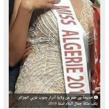
خديجة بن حمو من ولاية أدرار جنوب غربي الجزائر
بلقب ملكة جمال البلاد لسنة 2019،