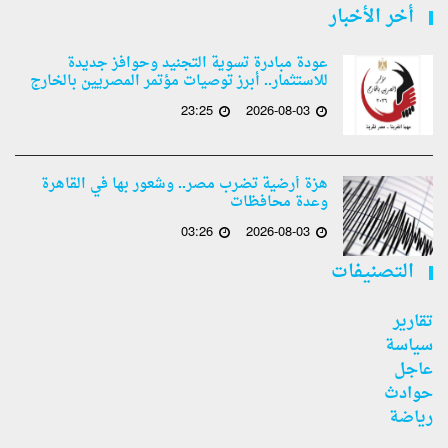
أخر الأخبار
عودة مبادرة تسوية التجنيد وحوافز جديدة
للاستثمار.. أبرز توصيات مؤتمر المصريين بالخارج
23:25
2026-08-03
هزة أرضية تضرب مصر.. وشعور بها في القاهرة
وعدة محافظات
03:26
2026-08-03
التصنيفات
تقارير
سياسة
عاجل
حوادث
رياضة