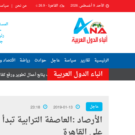
الأحد, 9 أغسطس, 2026
القاهرة -
26.9
من نحن
سياسة
C
المست
ح
رئي
جم
الرئيسية
تقارير
سياسة
عاجل
حوادث
رياضة
اقتصاد و
انباء الدول العربية
ج
رئيس حي السيدة زينب يتابع أعمال تطوير ورفع كفاءة شارعي محكمة زي
عاجل
23:18
2019-01-13
الأرصاد :العاصفة الترابية تبدأ
على القاهرة