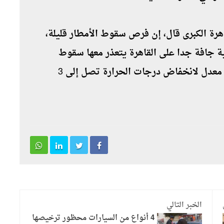
ة الكبرى قال، إن فرص سقوط الأمطار قليلة،
ة جافة جدا على القاهرة يتعذر معها سقوط
الأمطار، موضحا أن سانت كاترين تشهد أعلى معدل لانخفاض درجات الحرارة تصل إلى 3
الخبر التالي
4 أنواع من السيارات محظور ترخيصها