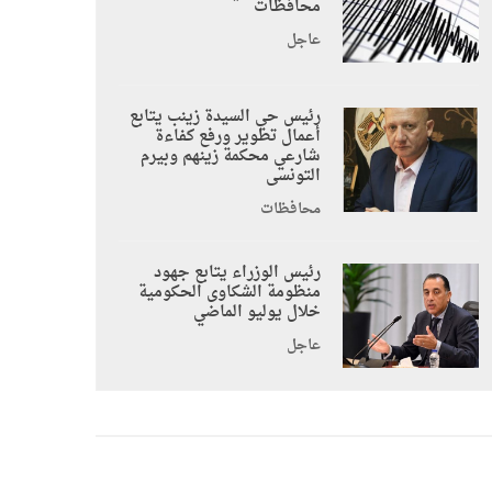
محافظات
عاجل
رئيس حي السيدة زينب يتابع
أعمال تطوير ورفع كفاءة
شارعي محكمة زينهم وبيرم
التونسى
محافظات
رئيس الوزراء يتابع جهود
منظومة الشكاوى الحكومية
خلال يوليو الماضي
عاجل