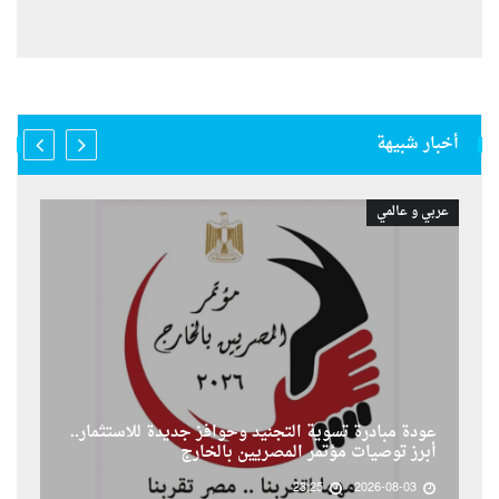
أخبار شبيهة
عربي و عالمي
عودة مبادرة تسوية التجنيد وحوافز جديدة للاستثمار..
أبرز توصيات مؤتمر المصريين بالخارج
23:25
2026-08-03