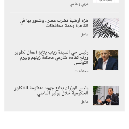
عربي و عالمي
هزة أرضية تضرب مصر.. وشعور بها في
القاهرة وعدة محافظات
عاجل
رئيس حي السيدة زينب يتابع أعمال تطوير
ورفع كفاءة شارعي محكمة زينهم وبيرم
التونسى
محافظات
رئيس الوزراء يتابع جهود منظومة الشكاوى
الحكومية خلال يوليو الماضي
عاجل