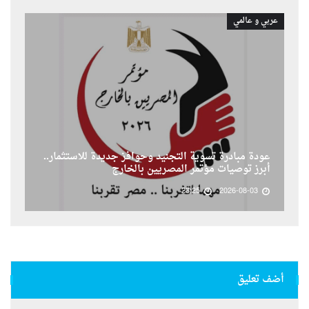
عربي و عالمي
عودة مبادرة تسوية التجنيد وحوافز جديدة للاستثمار..
أبرز توصيات مؤتمر المصريين بالخارج
23:25
2026-08-03
أضف تعليق