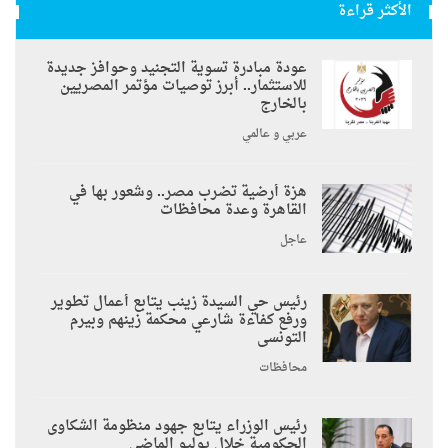
الأكثر قراءة
عودة مبادرة تسوية التجنيد وحوافز جديدة
للاستثمار.. أبرز توصيات مؤتمر المصريين
بالخارج
عربي و عالمي
هزة أرضية تضرب مصر.. وشعور بها في
القاهرة وعدة محافظات
عاجل
رئيس حي السيدة زينب يتابع أعمال تطوير
ورفع كفاءة شارعي محكمة زينهم وبيرم
التونسى
محافظات
رئيس الوزراء يتابع جهود منظومة الشكاوى
الحكومية خلال يوليو الماضي