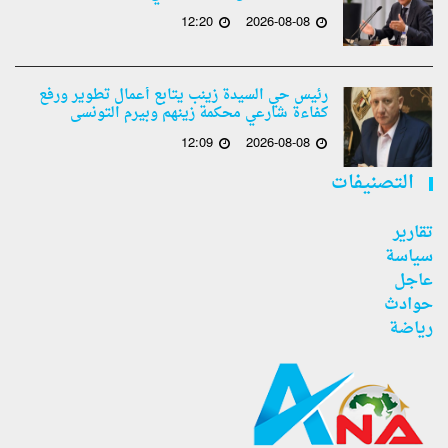
12:20
2026-08-08
رئيس حي السيدة زينب يتابع أعمال تطوير ورفع
كفاءة شارعي محكمة زينهم وبيرم التونسى
12:09
2026-08-08
التصنيفات
تقارير
سياسة
عاجل
حوادث
رياضة