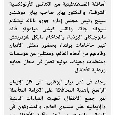
أساقفة القسطنطينية من الكنائس الأرثوذكسية
الشرقية، والدكتور بهاى صاحب بهاى موهيندر
سينج رئيس مجلس إدارة جورو ناناك نيشكام
سيواك جاثا، والقس كيشى مياموتو قائد
مايوجيكاى البوذية، والحاخام مايكل شودريتش
كبير حاخامات بولندا، بحضور ممثلى الأديان
وقادتهم من أنحاء العالم، وممثلين عن مؤسسات
ومنظمات وهيئات دولية تعمل فى مجال حماية
ورعاية الأطفال
.
وجاء فى نص بيان أبوظبى: "فى ظل الإيمان
الراسخ بأهمية المحافظة على الكرامة المتأصلة
لدى جميع الأطفال، تعهدت القيادات الدينية
والإيمانية على مستوى العالم، والمشاركون فى