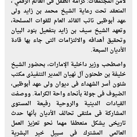
لأمن المجتمعات: كرامة الطفل فى العالم الرقمي"،
المنعقد تحت رعاية الشيخ محمد بن زايد ولى
عهد أبوظبى نائب القائد العام للقوات المسلحة،
وتعهد الشيخ سيف بن زايد بتفعيل بنود البيان
وتحقيق أهدافه والالتزامات التى جاء بها قادة
الأديان السبعة
.
واصطحب وزير داخلية الإمارات، بحضور الشيخ
خليفة بن طحنون آل نهيان المدير التنفيذى مكتب
شئون أسر الشهداء فى ديوان ولى عهد أبوظبى،
الضيوف فى جولة بأنحاء واحة الكرامة. ووصفت
القيادات الدينية والروحية رفيعة المستوى
المشاركة فى ملتقى تحالف الأديان بأنها حدث
تاريخى يشكل منعطفا مهما نحو تعزيز العمل
العالمى المشترك فى سبيل خير البشرية