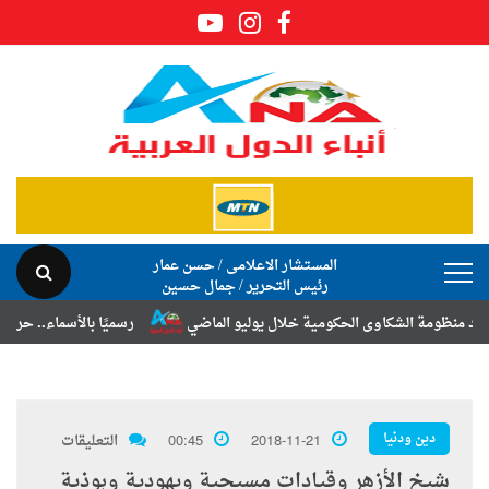
المستشار الاعلامى / حسن عمار
رئيس التحرير / جمال حسين
الشكاوى الحكومية خلال يوليو الماضي
رسميًا بالأسماء.. حركة الترقيات و
دين ودنيا
2018-11-21
00:45
التعليقات
شيخ الأزهر وقيادات مسيحية ويهودية وبوذية