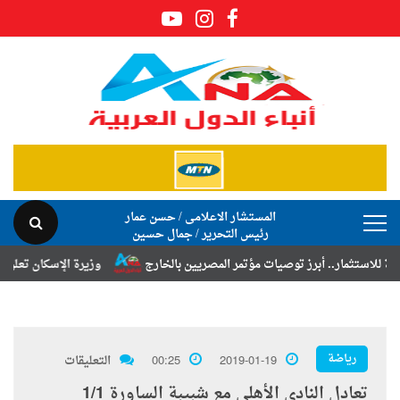
المستشار الاعلامى / حسن عمار
رئيس التحرير / جمال حسين
مار.. أبرز توصيات مؤتمر المصريين بالخارج
وزيرة الإسكان تعلن نتائج قر
رياضة
2019-01-19
00:25
التعليقات
تعادل النادي الأهلي مع شبيبة الساورة 1/1