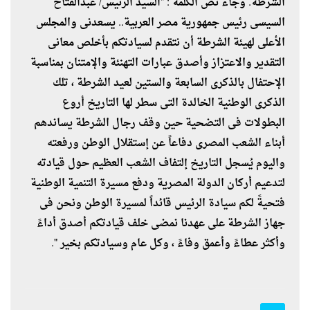
الشرطة. وجاء نص الكلمة : "السيد الرئيس/ عبدالفتاح
السيسى رئيس جمهورية مصر العربية.. يسعدنى والمجلس
الأعلى لهيئة الشرطة أن نتقدم لسيادتكم بأخلص معانى
التقدير والاعتزاز وأصدق عبارات التهنئة والإمتنان بمناسبة
الإحتفال بالذكرى السابعة والستين لعيد الشرطة ، تلك
الذكرى الوطنية الخالدة التى سطر لها التاريخ أروع
البطولات فى التضحية حين وقف رجال الشرطة يساندهم
أبناء الشعب المصرى دفاعاً عن إستقلال الوطن ورفعته
واليوم يُسجل التاريخ إلتفاف الشعب العظيم حول قيادته
لتدعيم أركان الدولة المصرية ودفع مسيرة التنمية الوطنية
فتحيةً لكم سيادة الرئيس قائداً لمسيرة الوطن ونحن فى
جهاز الشرطة على عهدنا نمضى خلف قيادتكم أصدق أداءً
وأكثر عطاءً وأعمق وفاءً ، وكل عام وسيادتكم بخير ".