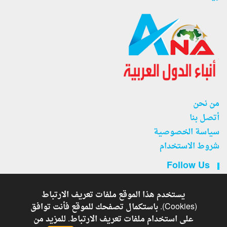
من نحن
أتصل بنا
سياسة الخصوصية
شروط الاستخدام
Follow Us
يستخدم هذا الموقع ملفات تعريف الارتباط
(Cookies). باستكمال تصفحك للموقع فأنت توافق
على استخدام ملفات تعريف الارتباط. للمزيد من
جريدة أنباء الدول العربية . - Developed By
Copyright © 2026