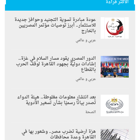
الأكثر قراءة
عودة مبادرة تسوية التجنيد وحوافز جديدة
للاستثمار.. أبرز توصيات مؤتمر المصريين
بالخارج
عربي و عالمي
الدور المصري يقود مسار السلام في غزة..
إشادات دولية بجهود القاهرة لوقف الحرب
بالقطاع
عربي و عالمي
بعد انتشار معلومات مغلوطة.. هيئة الدواء
تصدر بيانًا رسميًا بشأن تسعير الأدوية
الصحة
هزة أرضية تضرب مصر.. وشعور بها في
القاهرة وعدة محافظات