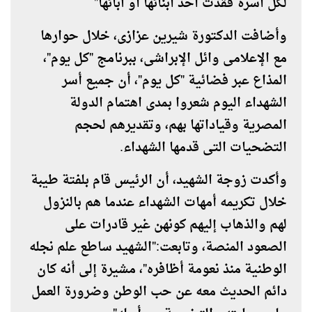
لكل أسرة فقدت أحد أبنائها أو آبائها"
وأضافت الدكتورة شيرين عزازى، خلال حوارها
مع الإعلامى وائل الإبراشى، ببرنامج "كل يوم"،
المذاع عبر فضائية "كل يوم"، أن جميع أسر
الشهداء اليوم شعروا بمدى اهتمام الدولة
المصرية وقياداتها بهم، وتقديرهم لحجم
التضحيات التى قدمها الشهداء.
وأكدت زوجة الشهيد، أن الرئيس قام بلفتة طيبة
خلال تكريمه أمهات الشهداء عندما هم بالنزول
لهم والذهاب إليهم كونهن غير قادرات على
الصعود المنصة، وتابعت:"الشهيد ساطع علم نجله
الوطنية منذ نعومة أظافره"، مشيرة إلى أنه كان
دائم الحديث معه عن حب الوطن وضرورة العمل