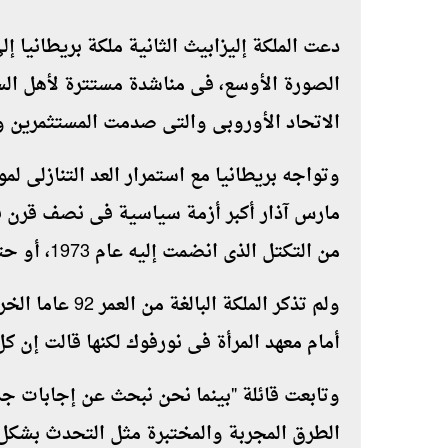
دعت الملكة إليزابيث الثانية ملكة بريطانيا 
الصورة الأوسع، فى مناشدة مستترة لأهل السي
الاتحاد الأوروبى والتى صدمت المستثمرين و
مارس آذار أكبر أزمة سياسية فى نصف قرن 
من التكتل الذى انضمت إليه عام 1973، أو حتى ما إذا كانت ستخرج منه بالأساس
ولم تذكر الملكة
أمام معهد المرأة فى نورفوك لكنها قالت إن
وتابعت قائلة "بينما نحن نبحث عن إجابات ج
الطرق المجربة والمختبرة مثل التحدث بشك