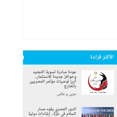
الأكثر قراءة
عودة مبادرة تسوية التجنيد
وحوافز جديدة للاستثمار..
أبرز توصيات مؤتمر المصريين
بالخارج
عربي و عالمي
الدور المصري يقود مسار
السلام في غزة.. إشادات دولية