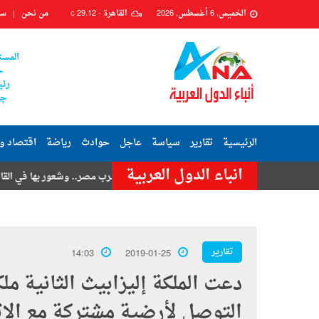
الخميس, 6 أغسطس, 2026
القاهرة -
29.12
من نحن
سي
C
المست
ح
رئي
جم
الرئيسية
تقارير
سياسة
عاجل
حوادث
رياضة
اقتصاد و
انباء الدول العربية
تامر حسنى
هزة أرضية تضرب مصر.. وشعور بها في القاهرة وعدة محافظا
تقارير
14:03
2019-01-25
دعت الملكة إليزابيث الثانية مل
التوصل لأرضية مشتركة مع الات