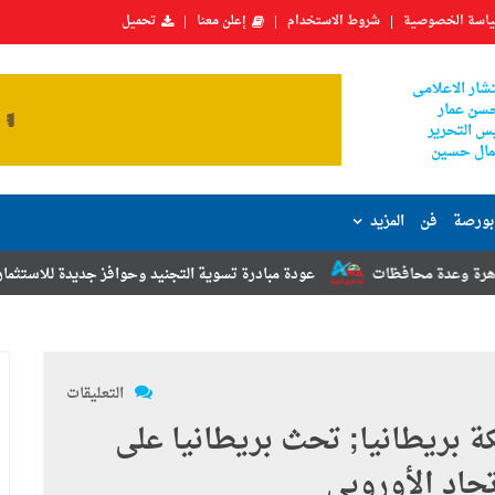
اسة الخصوصية
شروط الاستخدام
إعلن معنا
تحميل
شار الاعلامى
سن عمار
س التحرير
ال حسين
بورصة
فن
المزيد
ت
عودة مبادرة تسوية التجنيد وحوافز جديدة للاستثمار.. أبرز توصيات مؤت
التعليقات
كة بريطانيا; تحث بريطانيا على
حاد الأوروبى