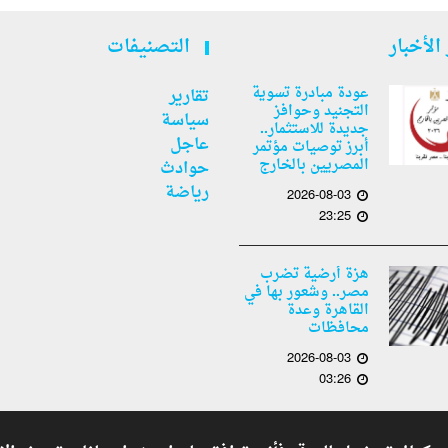
الأخبار
التصنيفات
عودة مبادرة تسوية
تقارير
التجنيد وحوافز
سياسة
جديدة للاستثمار..
عاجل
أبرز توصيات مؤتمر
المصريين بالخارج
حوادث
رياضة
2026-08-03
23:25
هزة أرضية تضرب
مصر.. وشعور بها في
القاهرة وعدة
محافظات
2026-08-03
03:26