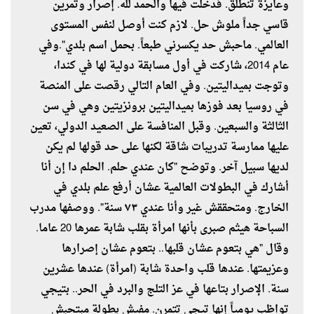
وعايزة تنطلق. فدخلت فيها والحمد لله. إصرار وتمرين
قاسي جداً ملوش حل. لازم كنت أوصل لنفس المستوى
العالمي. ماحبش حد يكسرني طبعاً. بحمل اسم بلدي".وفي
عام 2014، شاركت في أول مسابقة دولية لها في كندا،
وتوجت بميداليتين. وفي العام التالي رقصت على المنصة
في روسيا بعد فوزها بميداليتين برونزيتين وهي في سن
الثالثة والسبعين. وقبل المنافسة على الصعيد الدولي، تعين
عليها ممارسة تدريبات شاقة لكنها على حد قولها لم يكن
لديها سبيل آخر. وتوضح "كان عندي حلم. الحلم دا إن أنا
أشارك في البطولات العالمية عشان أرفع علم بلدي في
الخارج. ومتحققش غير وأنا عندي ٧٣ سنة". ووصفها مدرب
السباحة هيثم صبرى بأنها امرأة بقلب شابة عمرها 20 عاما.
وقال "هي بتعوم عشان قلبها.. بتعوم عشان إصرارها
وعزيمتها. عندها قلب واحدة شابة (امرأة) عندها عشرين
سنة. الإصرار بتاعها في عز التلج والبرد في الحر.. بتيجي
تواظب يومياً إنها تيجي تتمرن. مفيش بطولة مبتحبش