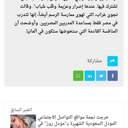
تشترك فيها. عندها إصرار وعزيمة وقلب شباب". وقالت
نجوى غراب، التي تهوى ممارسة الرسم أيضاً، إنها تتدرب
في مصر فقط بمساعدة المدربين المصريين. وأوضحت أن
المنافسة القادمة التي ستخوضها ستكون في ألمانيا.
مشاركة
الخبر السابق
خرجت نجمة مواقع التواصل الاجتماعي
المودل السعودية الشهيرة بـ”مودل روز” في