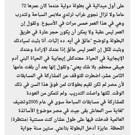
على أول ميدالية في بطولة دولية عندما كان عمرها 72
عاما.ولا تزال نجوى غراب ترتدي ملابس السباحة وتتدرب
وهي في هذا العمر خمس مرات في الأسبوع. وتقول إن
العمر ليس عقبة ولا يمكن أن يكون حجر عثرة في طريق
البطولة.وتوضح "عائق في أيه. ده إثبات. أنا بثبت لسيادتك
وبثبت للكل إن العمر ليس عائق إذا عندك الإرادة وعندك
الإيجابية في الحياة. معندكش إيجابية في الحياة البني آدم
هيبقى محطم. بلا شك يعني".وتقول إنها بعد أن بلغت عامها
الثامن عشر، اضطرت للتوقف عن المشاركة في المسابقات
لأن مصر لم تكن تقيم بطولات لمن فوق هذا السن في ذلك
الوقت. لكنها واصلت التدريب. ولم تتمكن من العودة
للمشاركة في مسابقات السباحة سوى في عام 2005وتضيف
"لغاية سن المعاش بقى جيت في مصر موضوع الأساتذة
العالمية فدخلت فيها على طول عشان كنت مستنية (منتظرة)
اللحظة. عايزة أدخل البطولة بتاعتي. ستين سنة جواية