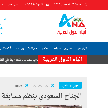
الجمعة, 7 أغسطس, 2026
القاهرة -
35.23
من نحن
سيا
C
المست
ح
رئي
جم
الرئيسية
تقارير
سياسة
عاجل
حوادث
رياضة
اقتصاد و
انباء الدول العربية
تامر حسنى
هزة أرضية تضرب مصر.. وشعور بها في القاهرة وعدة محافظا
عربي و عالمي
18:06
2019-01-29
الجناح السعودي ينظم مسابقة ث