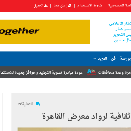
سة الخصوصية
شروط الاستخدام
إعلن معنا
تحميل
شار الاعلامى
سن عمار
س التحرير
ال حسين
بورصة
فن
المزيد
ت
عودة مبادرة تسوية التجنيد وحوافز جديدة للاستثمار.. أبرز توصيات مؤت
التعليقات
قافية لرواد معرض القاهرة