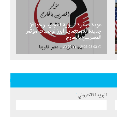
عودة مبادرة تسوية التجنيد وحوافز
جديدة للاستثمار.. أبرز توصيات مؤتمر
المصريين بالخارج
23:25
2026-08-03
*
البريد الالكتروني