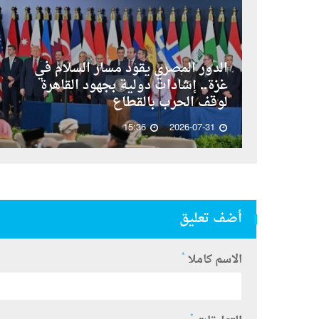
الدور المصري يقود مسار السلام في
غزة.. إشادات دولية بجهود القاهرة
لوقف الحرب بالقطاع
15:36
2026-07-31
أضف تعليق
*
الاسم كاملا
*