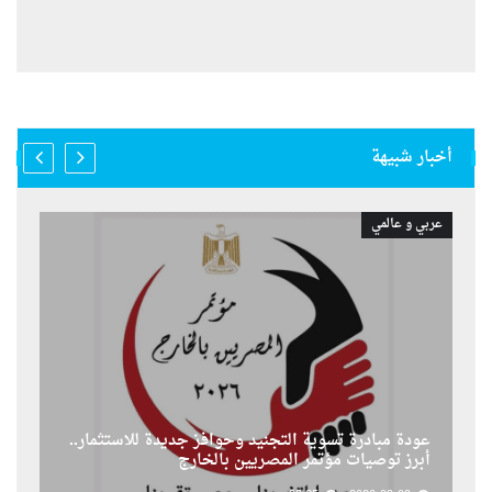
أخبار شبيهة
عربي و عالمي
عودة مبادرة تسوية التجنيد وحوافز جديدة للاستثمار..
أبرز توصيات مؤتمر المصريين بالخارج