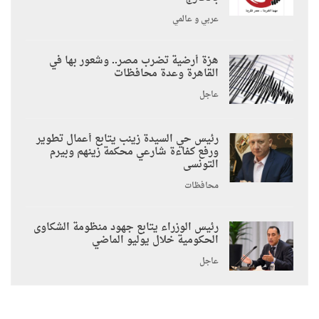
عربي و عالمي
هزة أرضية تضرب مصر.. وشعور بها في
القاهرة وعدة محافظات
عاجل
رئيس حي السيدة زينب يتابع أعمال تطوير
ورفع كفاءة شارعي محكمة زينهم وبيرم
التونسى
محافظات
رئيس الوزراء يتابع جهود منظومة الشكاوى
الحكومية خلال يوليو الماضي
عاجل