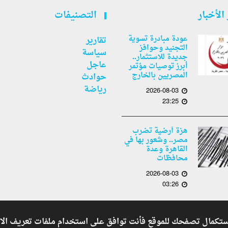
الأخبار
التصنيفات
عودة مبادرة تسوية
تقارير
التجنيد وحوافز
سياسة
جديدة للاستثمار..
عاجل
أبرز توصيات مؤتمر
المصريين بالخارج
حوادث
رياضة
2026-08-03
23:25
هزة أرضية تضرب
مصر.. وشعور بها في
القاهرة وعدة
محافظات
2026-08-03
03:26