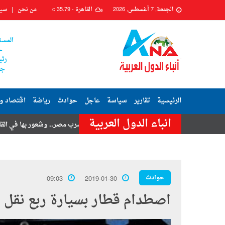
الجمعة, 7 أغسطس, 2026
القاهرة -
35.79
من نحن
سيا
C
المست
ح
رئي
جم
الرئيسية
تقارير
سياسة
عاجل
حوادث
رياضة
اقتصاد و
انباء الدول العربية
تامر حسنى
هزة أرضية تضرب مصر.. وشعور بها في القاهرة وعدة محافظا
حوادث
09:03
2019-01-30
اصطدام قطار بسيارة ربع نقل بم