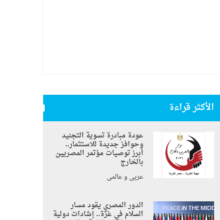
الأكثر قراءة
عودة مبادرة تسوية التجنيد
وحوافز جديدة للاستثمار..
أبرز توصيات مؤتمر المصريين
بالخارج
عربي و عالمي
الدور المصري يقود مسار
السلام في غزة.. إشادات دولية