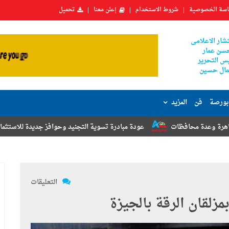
سة الخصوصية
شروط الاستخدام
إعلن معنا
تحميل
شار الاعلامى
سن عمار
س التحرير
ال حسين
بورصة
فن
المزيد
ت
عودة مبادرة تسوية التجنيد وحوافز جديدة للاستثمار.. أبرز توصيات مؤت
التعليقات
زلقان الرقة بالجيزة