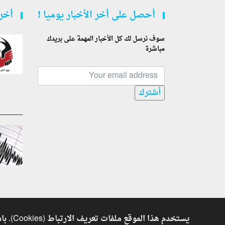
أحصل على أخر الأخبار يوميا !
أخر 
سوف نرسل لك كل الأخبار المهمة على بريدك
مباشرة
أشترك
يستخدم هذا الموقع ملفات تعريف الارتباط (Cookies). باستكمال تصفحك للموقع فأنت توافق على استخدام ملفات تعريف الارتباط. للمزيد من المعلومات