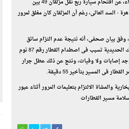
أعلنت هيئة السكة الحديد، صباح اليوم الأربعاء، عن اقتحام سيارة ربع نقل مزلقان 49 بين
ة - السد العالى، رغم أن المزلقان كان مغلق لمرور
وفق بيان صحفى، أنه نتيجة عدم التزام سائق
السيارة بالتعليمات أثناء عبور مزلقانات السكك الحديدية تسبب فى اصطدام القطار رقم 87 نوم
وجد إصابات ولا وفيات، ونتج عن ذلك عطل جرار
طار فى المسير بتأخير 55 دقيقة
.
ارية والمشاة الالتزام بتعليمات المرور أثناء عبور
سلامة مسير القطارات