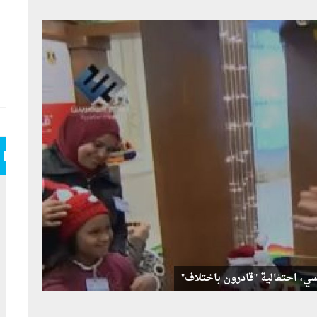
سي، احتفالية "قادرون باختلاف"