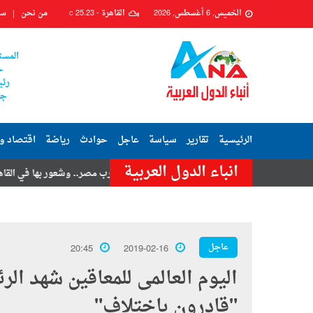
الخميس, 6 أغسطس, 2026
القاهرة -
25.23
من نحن
سي
C
المست
ح
رئي
جم
الرئيسية
تقارير
سياسة
عاجل
حوادث
رياضة
اقتصاد و
انباء الدول العربية
امر حسنى
هزة أرضية تضرب مصر.. وشعور بها في القاهرة وعدة محافظات
عاجل
20:45
2019-02-16
اليوم العالمى للمعاقين شهد ال
"قادرون باختلاف"