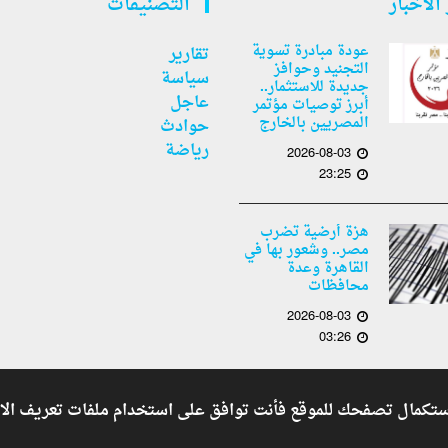
الأخبار
التصنيفات
عودة مبادرة تسوية
تقارير
التجنيد وحوافز
سياسة
جديدة للاستثمار..
عاجل
أبرز توصيات مؤتمر
المصريين بالخارج
حوادث
رياضة
2026-08-03
23:25
هزة أرضية تضرب
مصر.. وشعور بها في
القاهرة وعدة
محافظات
2026-08-03
03:26
Shoman Systems
جريدة أنباء الدول العربية . - Developed By
Copyright © 2026