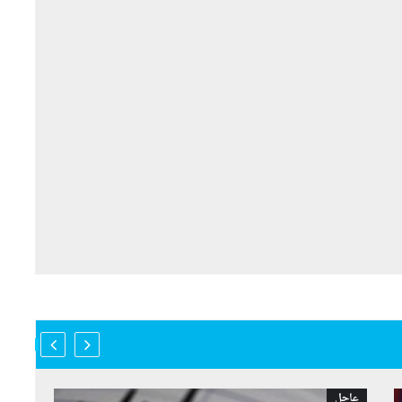
عاجل
عاجل