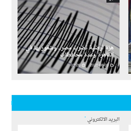
ال
هزة أرضية تضرب مصر.. وشعور بها في
لأ
القاهرة وعدة محافظات
ال
03:26
2026-08-03
*
البريد الالكتروني