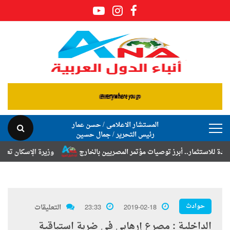
المستشار الاعلامى / حسن عمار
رئيس التحرير / جمال حسين
ر.. أبرز توصيات مؤتمر المصريين بالخارج
وزيرة الإسكان تعلن نتائج قرعة
حوادث
2019-02-18
23:33
التعليقات
الداخلية : مصرع إرهابى فى ضربة استباقية