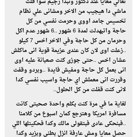
تعالي معايا عند دكتور ونبدأ رجيم سوا قلت
ماشي دا هيجيب من الاخر ومشانى علي نظام
تخسيس جامد اووى وحرمت نفسي من كل
حاجة واتبهدلت لمدة 6 شهور ..6 شهور عدم اكل
وحرمان من كل حاجة وفي الاخر اخس 7 كيلو
..زعلت اوى لان كان عندى عزيمة قوية انى ماكلش
عشان اخس ..حتى جوزى كنت صعبانة عليه اوى
انى بعمل كل حاجة ومفيش فايدة ..وبردو وقفت
وقررت انى معملش اي حاجة واسيب نفسي كدا
لانى كنت قفلت من كل الحلول..
لغاية ما في مرة كنت بكلم واحدة صحبتى كانت
مسافرة امريكا وهترجع كمان اسبوع من كلامنا
..فبنحكى عادى فبتقولى مالك وكدا فحكيتلها اللي
حصل معايا ومش عارفة انزل بطنى وبزيد وكدا