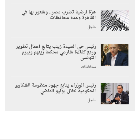
هزة أرضية تضرب مصر.. وشعور بها في
القاهرة وعدة محافظات
عاجل
رئيس حي السيدة زينب يتابع أعمال تطوير
ورفع كفاءة شارعي محكمة زينهم وبيرم
التونسى
محافظات
رئيس الوزراء يتابع جهود منظومة الشكاوى
الحكومية خلال يوليو الماضي
عاجل