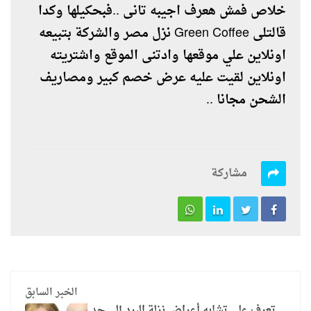
خلاص فمش هعرف اجيبه تانى ..فبحكيلها وكدا
قالتلى Green Coffee نزل مصر والشركة بتبيعه
اونلاين علي موقعها وادتنى الموقع واشتريته
اونلاين لقيت عليه عرض خصم كبير ومصاريف
الشحن مجانا ..
مشاركة
الخبر السابق
تعرف على تشابه أعراض نزلة البرد إلى حد