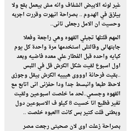
غير لونه الابيض الشفاف وانه مش بيعمل بقع ولا
بيلزق في الهدوم .. بصراحة انبهرت وقررت اجربه
وحسيت ان الامل رجعلى تانى..
المهم قلتلها تجبلي القهوه وهي راجعة وفعلا
جابتهالى وقالتلى استخدمها مرة واحدة كل يوم
كبايه واحده قبل الفطار علي معده فاضيه وبعد
اول اسبوع لقيت شكل الكرش قل في اللبس
..بقيت فرحانة اوووى هيييه الكرش بيقل وجوزى
لاحظ طبعا وانبسط جدا ودا حفزنى انى اتابع مع
القهوه وجسمي..لحد ما خلصت اسبوعين ولقيت
تغير فظيع انا خسيت 8 كيلو ف الاسبوعين دول
وبطنى قلت كتير بس كانت االعبوه خلصت ..
بصراحة زعلت اوى لان صحبتى رجعت مصر