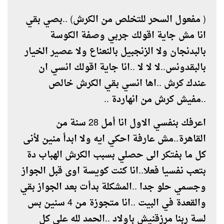
( مفعول السحر للتخلص من الكرش) ..بصي بقي
انا مش جاية اقولك جربي وصفة الكوسة
بالبدنجان ولا الزنجبيل بالنعناع ولا عصير الخيار
بالبقدونس..لا لا لا ..انا جاية اقولك انسي ان
عندك كرش ..اها انسي بقي الكرش خالص
..مفيش كرش من انهاردة ..
اعرفك بنفسي الاول انا أمل 28 سنة من
القاهرة..مش عارفة احكي ايه ولا ابدأ منين لأنى
كل ما بفتكر الى حصلي بسبب الكرش الهباب دة
بتعب نفسيا فعلا..انا كنت كويسة اوى قبل الجواز
وجسمي حلو جدا ..المشكلة بدأت بعد الجواز بقي
والقعدة في البيت ..انا متجوزة من 4 سنين بس
لسة ربنا مرزقنيش باولاد ..الحمد لله علي كل