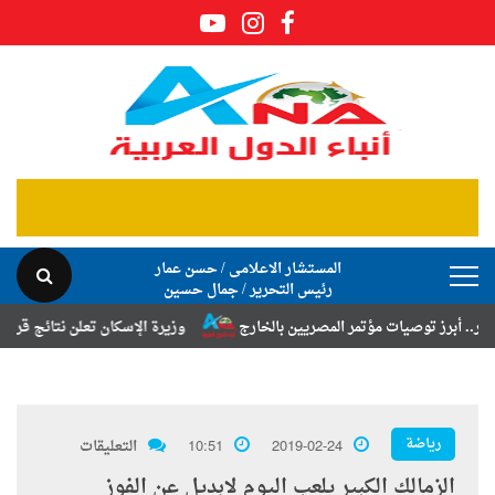
المستشار الاعلامى / حسن عمار
رئيس التحرير / جمال حسين
توصيات مؤتمر المصريين بالخارج
وزيرة الإسكان تعلن نتائج قرعة تخصيص أ
رياضة
2019-02-24
10:51
التعليقات
الزمالك الكبير يلعب اليوم لابديل عن الفوز