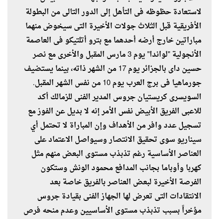
لاستعادة حظوظه فى التأهل إلى الدور التالى من البطولة
الأفريقية قبل الثلاث جولات الأخيرة التى سيخوض منهما
مباراتين خارج أرضه أحدهما مع بترو أتلتيكو فى العاصمة
الأنجولية "لواندا" يوم 3 مارس المقبل والأخرى مع نصر
حسين داى بالجزائر يوم 17 من الشهر ذاته، بينما يستضيف
جورماهيا فى برج العرب يوم 10 من نفس الشهر المقبل.
السويسرى كريستيان جروس المدير الفنى للزمالك أكد
للاعبى الفريق الأبيض نفس الأمر إنه لا بديل عن الفوز مع
تسجيل عدد وافر من الأهداف وإن المباراة لا تحتمل أي
سيناريو سوى تحقيق الانتصار وسيواصل الاعتماد على
العناصر الأساسية رغم تذبذب مستوى البعض منهم مثل
كهربا وأوباما بجانب المدافع محمود الونش وستكون
الفرصة الأخيرة لبعض العناصر بالفريق خاصة بعد
الانتقادات التى تعرض لها الجهاز الفنى بقيادة جروس
مؤخراً بسبب تذبذب مستوى الأساسيين وعدم منحه فرص