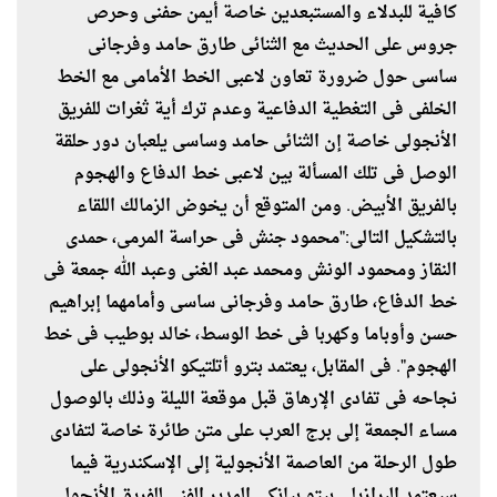
كافية للبدلاء والمستبعدين خاصة أيمن حفنى وحرص
جروس على الحديث مع الثنائى طارق حامد وفرجانى
ساسى حول ضرورة تعاون لاعبى الخط الأمامى مع الخط
الخلفى فى التغطية الدفاعية وعدم ترك أية ثغرات للفريق
الأنجولى خاصة إن الثنائى حامد وساسى يلعبان دور حلقة
الوصل فى تلك المسألة بين لاعبى خط الدفاع والهجوم
بالفريق الأبيض. ومن المتوقع أن يخوض الزمالك اللقاء
بالتشكيل التالى:"محمود جنش فى حراسة المرمى، حمدى
النقاز ومحمود الونش ومحمد عبد الغنى وعبد الله جمعة فى
خط الدفاع، طارق حامد وفرجانى ساسى وأمامهما إبراهيم
حسن وأوباما وكهربا فى خط الوسط، خالد بوطيب فى خط
الهجوم". فى المقابل، يعتمد بترو أتلتيكو الأنجولى على
نجاحه فى تفادى الإرهاق قبل موقعة الليلة وذلك بالوصول
مساء الجمعة إلى برج العرب على متن طائرة خاصة لتفادى
طول الرحلة من العاصمة الأنجولية إلى الإسكندرية فيما
سيعتمد البرازيلى بيتو بيانكى المدير الفنى للفريق الأنجولى