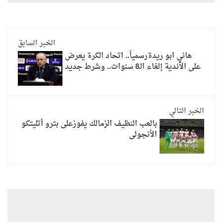
الخبر السابق
هاني ابو ريدةرسمياً.. اتحاد الكرة يعرض
على الأندية إلغاء الـ8 سنوات.. وشرط جديد
الخبر التالي
بالعب النظيف الزمالك يفوزعلى بترو أتليتكو
الأنجولى