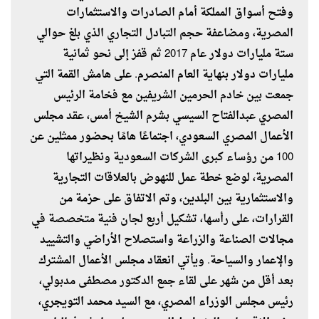
وفتح أسواق المملكة أمام الصادرات والاستثمارات
المصرية، ومضاعفة حجم التبادل التجاري الذي بلغ حوالي
ستة مليارات دولار عام 2017 ثم قفز إلى نحو ثمانية
مليارات دولار بنهاية العام المنصرم. على هامش القمة التي
جمعت بين خادم الحرمين الشريفين مع فخامة الرئيس
المصري عبدالفتاح السيسي بشرم الشيخ أمس، عقد مجلس
الأعمال المصري السعودي، اجتماعًا هامًا بحضور ممثلين عن
100 من رؤساء كبرى الشركات السعودية ونظيراتها
المصرية، لوضع خطة عمل للنهوض بالعلاقات التجارية
والاستثمارية بين البلدين، وتم الاتفاق على حزمة من
القرارات، على رأسها، تشكيل أربع لجان فنية متخصصة في
مجالات الصناعة والزراعة واستصلاح الأراضي والتشييد
والإعمار والسياحة. ويأتي انعقاد مجلس الأعمال المشترك
بعد أقل من شهر على لقاء جمع الدكتور مصطفى مدبولي،
رئيس مجلس الوزراء المصري، مع السيد محمد التويجري،