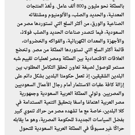
بالمملكة نحو مليون و800 ألف عامل. وتُعَدُ المنتجات
المعدنية، والحديد والصلب، والألومنيوم ومشتقاته
الصناعية والورق، من أكثر السلع التي تستوردها مصر من
السعودية، فيما تتصدر صناعات الحديد والصلب فولاذ،
والأجهزة والمعدات الكهربائية، والفواكه والخضروات،
قائمة أكثر السلع التي تستوردها المملكة من مصر. وتخضع
العلاقات الاقتصادية بين المملكة ومصر لعمليات تقييم شبه
مستمر للوصول لصيغة تعاون تحقق التكامل المطلوب بين
البلدين الشقيقين، إذ تعمل حكومتا البلدين بشكل دائم على
إزالة كافة عقبات الاستثمار أمام رجال الأعمال السعوديين
والمصريين. وتولي المملكة العربية السعودية وجمهورية
مصر العربية اهتمامًا واسعًا بتحقيق التنمية المستدامة في
كلا البلدين، خاصة مع ما تشهده مصر من حراك تنموي كبير
بفضل السياسات الجديدة للحكومة المصرية، وهو ما يقابله
حراكًا غير مسبوقًا في المملكة العربية السعودية للتحول