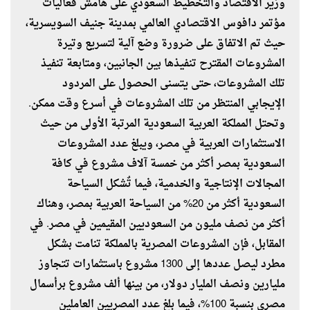
وزير الاقتصاد والتخطيط السعودي على هامش فعاليات
مؤتمر دافوس الاقتصادي العالمي بمدينة جنيف السويسرية،
حيث تم الاتفاق على ضرورة وضع آلية لتسريع وتيرة
المشروعات المقترح تنفيذها بين الجانبين، ومتابعة تنفيذ
تلك المشروعات، حتى يتسنى الحصول على المردود
الإيجابي المنتظر من تلك المشروعات في أسرع وقت ممكن.
وتحتل المملكة العربية السعودية المرتبة الأولى من حيث
الاستثمارات العربية في مصر، ويبلغ عدد المشروعات
السعودية بمصر أكثر من خمسة آلاف مشروع في كافة
المجالات الإنتاجية والخدمية، فيما تٌشكل السياحة
السعودية أكثر من 20% من السياحة العربية بمصر، وهناك
أكثر من نصف مليون من السعوديين المقيمين في مصر. في
المقابل، فإن المشروعات المصرية بالمملكة تنامت بشكل
مطرد ليصل عددها إلى 1300 مشروع باستثمارات تتجاوز
مليارين ونصف المليار دولار، من بينها ألف مشروع برأسمال
مصري بنسبة 100%، فيما بلغ عدد المصريين العاملين