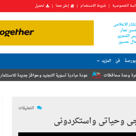
سة الخصوصية
شروط الاستخدام
إعلن معنا
تحميل
شار الاعلامى
سن عمار
س التحرير
ال حسين
بورصة
فن
المزيد
عودة مبادرة تسوية التجنيد وحوافز جديدة للاستثمار.. أبرز توصيات مؤتم
التعليقات
ى وحياتى واستكردونى