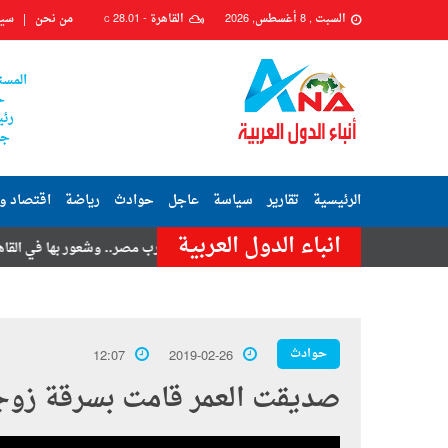
السبت , 8 أغسطس, 2026
القاهرة -
28.01
من نحن
سيا
C
المست
ح
رئي
جم
الرئيسية
تقارير
سياسة
عاجل
حوادث
رياضة
اقتصاد و
انباء الدول العربية
امر حسنى
هزة أرضية تضرب مصر.. وشعور بها في القاهرة وعدة محافظات
حوادث
12:07
2019-02-26
صديقت العمر قامت بسرقة زوج