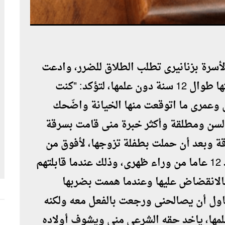
أسرة بزنانيرى تطلب الطلاق للضرر، وادعت
زواج زوجها الذى يكبرها بسنوات بصديقتها طوال 12 سنة دون علمها، لتؤكد: "كنت
وعمرى ما اتوقعت منها الخيانة واضّحك
السن ومطلقة وأكثر خبرة منى قامت بسرقة
 وبعد أن حملت بطفلة تزوجها، لأفوق من
غيبوتى وأرى الحقيقة المرة بزواجهما منذ 12 عاما من وراء ظهرى، وذلك عندما قابلتهم
لانقضاض عليها وعندما هممت بضربها
حاول أن يصالحنى ورجعت بالفعل معه ولكنه
لمها، ياخد حقه الشرعى منى ويشوف أولاده