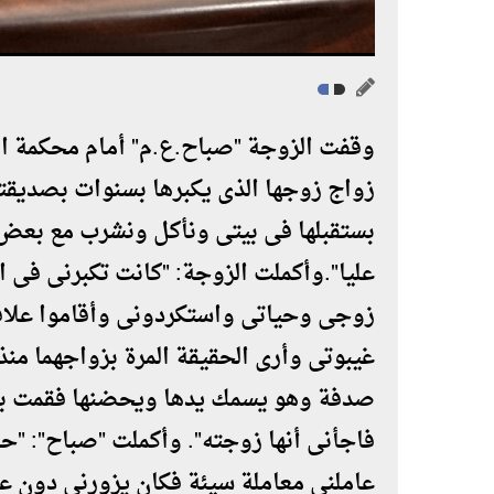
وقفت الزوجة "صباح.ع.م" أمام محكمة ال
بستقبلها فى بيتى ونأكل ونشرب مع بعض 
عليا".وأكملت الزوجة: "كانت تكبرنى فى 
زوجى وحياتى واستكردونى وأقاموا علاقة
صدفة وهو يسمك يدها ويحضنها فقمت با
فاجأنى أنها زوجته". وأكملت "صباح": "
عاملنى معاملة سيئة فكان يزورنى دون ع