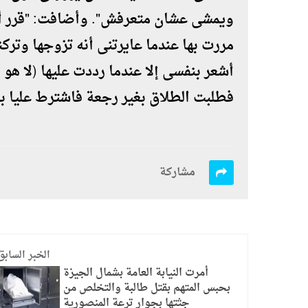
ويمشى عشان متعرفش". وأضافت: "قرر أ
مررت بها عندما عايرتنى أنه تزوجها وت
أشعر بنفسى إلا عندما رددت عليها (لا هو
فطلبت الطلاق بغير رجعة فاشترط عليا با
مشاركة
الخبر السابق
أمرت النيابة العامة بشمال الجيزة
بحبس المتهم بقتل طالبة والتخلص من
جثتها بجوار ترعة المنصورية