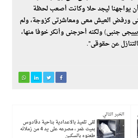
ن يواجهنا ليجد حلا وكانت أصعب لحظة
ركنى ورفض العيش معى ومعاشرتى كزوجة، ولم
 بييجى جنبى) ولكنه أحرجنى وأنكر خوفا منها،
لتنازل عن حقوقى".
الخبر التالي
لقى تلميذ بالاعدادية بناحية دقادوس
بميت غمر ، مصرعه على يد 4 من زملائه
طعنوه بالسكين