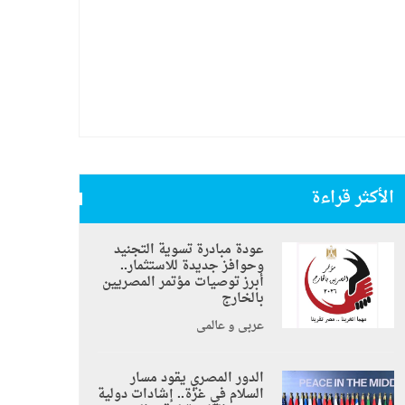
الأكثر قراءة
عودة مبادرة تسوية التجنيد
وحوافز جديدة للاستثمار..
أبرز توصيات مؤتمر المصريين
بالخارج
عربي و عالمي
الدور المصري يقود مسار
السلام في غزة.. إشادات دولية