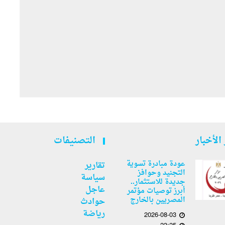
الأخبار
التصنيفات
عودة مبادرة تسوية
تقارير
التجنيد وحوافز
سياسة
جديدة للاستثمار..
عاجل
أبرز توصيات مؤتمر
المصريين بالخارج
حوادث
رياضة
2026-08-03