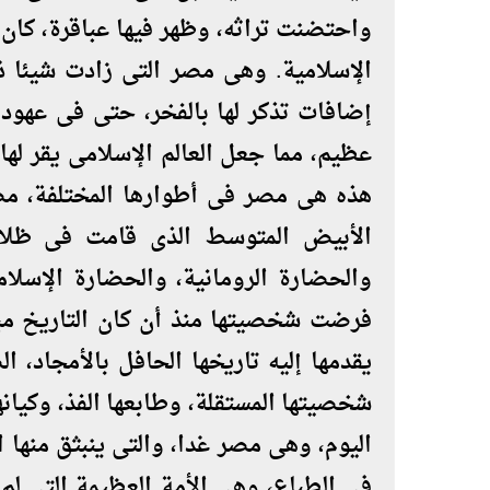
واحتضنت تراثه، وظهر فيها عباقرة، كان 
الإسلامية. وهى مصر التى زادت شيئا ذا
إضافات تذكر لها بالفخر، حتى فى عهوده
عظيم، مما جعل العالم الإسلامى يقر لها 
هذه هى مصر فى أطوارها المختلفة، مص
الأبيض المتوسط الذى قامت فى ظلال
والحضارة الرومانية، والحضارة الإسلام
فرضت شخصيتها منذ أن كان التاريخ مبهما
يقدمها إليه تاريخها الحافل بالأمجاد، 
شخصيتها المستقلة، وطابعها الفذ، وكيان
اليوم، وهى مصر غدا، والتى ينبثق منها 
فى الطباع، وهى الأمة العظيمة التى لم 