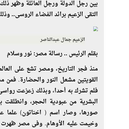
بين رجل الدولة ورجل العائلة وظهر ذلك
التقى الزعيم برائد الفضاء الروسى.. وذلك
الزعيم جمال عبدالناصر
بقلم الرئيس .. رسالة مصر: نور وسلام
منذ فجر التاريخ، ومصر تشع على العالم
القويتين مشعل النور والحضارة. فمن مص
فلم تشرك به أحدا، وبذلك زعزعت رواسى 
البشرية من عبودية الحجر، وانطلقت با
صورها، وصار اسم ( اخناتون) علما عل
وخيمت عليه الأوهام. وفى مصر ظهرت الي