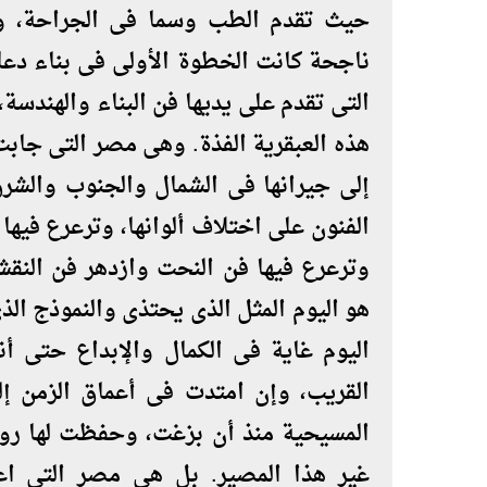
حيث تقدم الطب وسما فى الجراحة، وأ
ناجحة كانت الخطوة الأولى فى بناء دعا
التى تقدم على يديها فن البناء والهندسة،
هذه العبقرية الفذة. وهى مصر التى جابت 
إلى جيرانها فى الشمال والجنوب والش
الفنون على اختلاف ألوانها، وترعرع فيها 
وترعرع فيها فن النحت وازدهر فن النقش
هو اليوم المثل الذى يحتذى والنموذج ال
اليوم غاية فى الكمال والإبداع حتى أن
القريب، وإن امتدت فى أعماق الزمن 
المسيحية منذ أن بزغت، وحفظت لها روحه
غير هذا المصير. بل هى مصر التى اع