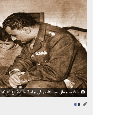
«الأب» جمال عبدالناصر فى جلسة عائلية مع أبنائه