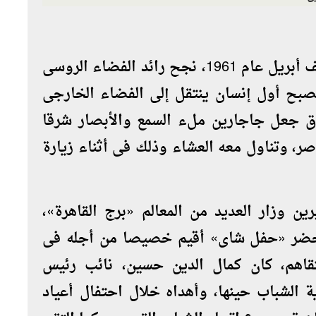
فى مطلع الستينيات، وتحديدا فى منتصف أبريل عام 1961، نجح رائد الفضاء الروسى
 1934- 1968) فى أن يصبح أول إنسان ينتقل إلى الفضاء الخارجى
وق جعل جاجارين ملء السمع والأبصار شرقا
صر، وتناول معه العشاء وذلك فى أثناء زيارة
ين وزار العديد من المعالم «برج القاهرة»،
وحضر «حفل شاى» أقيم خصيصا من أجله فى
تقاهم، كان كمال الدين حسين، نائب رئيس
 الشباب حينها، وأهداه خلال احتفال أعياد