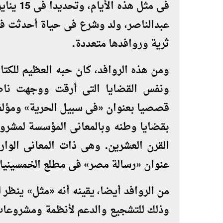
عبدالناصر، ولد وشرع فى حياة أحدثت فار
ثرية وروافدها متعددة.
ومن هذه الروافد، كان حبه العظيم للكت
ونفس القضايا التى أرقت ووجهت ناصر
قصصيا بعنوان «فى سبيل الحرية» ومؤلفه
بقضايا وطنه وبالمعانى المؤسسة لمشروع
القرن العشرين. وهى ذات المعانى الوار
عنوان «رسالة مصر» فى مطلع الخمسينيا
من الروافد أيضا، يقينه أنه «مثل» ينظر
وذلك للتشجيع والدعم لأنظمة ومشروعات 