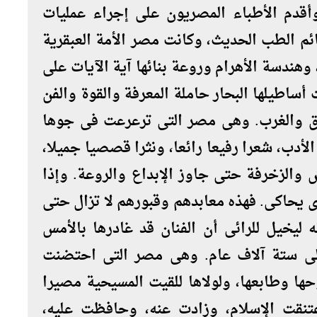
قدم الأطباء المصريون على إجراء عمليات
ئم الطب الحديث، وكانت مصر الأمة العبقرية
 وهندسة الأهرام وروعة بنائها آية الآيات على
أساطيلها البحار حاملة المعرفة والقوة والفن
رق والغرب. وهى مصر التى ترعرعت فى جوها
الأدب، شعرا رفيعا رائعا، ونثرا قصصيا جميلا،
 والزخرفة حتى جاوز الإبداع والروعة. وإذا
ذى يحاكى. فهذه معابدهم وقبورهم لا تزال حتى
ه ليخيل للرائى أن الفنان قد غادرها بالأمس
إلى ستة آلاف عام. وهى مصر التى احتضنت
ا وطابعها، ولولاها للقيت المسيحية مصيرا
تنقت الإسلام، وزادت عنه، وحافظت عليه،