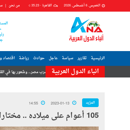
الخميس, 6 أغسطس, 2026
القاهرة -
35.23
من نحن
سي
C
المست
ح
رئي
جم
الرئيسية
تقارير
سياسة
عاجل
حوادث
رياضة
اقتصاد و
انباء الدول العربية
امر حسنى
هزة أرضية تضرب مصر.. وشعور بها في القاهرة وعدة محافظات
المزيد
14:55
2023-01-13
105 أعوام على ميلاده .. مختارات من أوراق عبدالناص