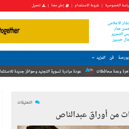
اسة الخصوصية
شروط الاستخدام
إعلن معنا
تحميل
شار الاعلامى
سن عمار
س التحرير
ال حسين
بورصة
فن
المزيد
عودة مبادرة تسوية التجنيد وحوافز جديدة للاستثمار.. أبرز توصيات مؤتم
التعليقات