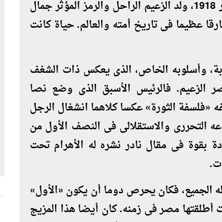
فى مثل هذه الأيام، وتحديدا فى 15 يناير 1918، ولد الزعيم الراحل والرمز المؤثر جمال
قا عظيما فى تاريخ أمته والعالم. حياة كانت
ابة، وأسلوبه الخاص، الذى يعكس ذات الشغف
 الزعيم. فالرئيس الأسبق الذى وضع نصا
 «فلسفة الثورة» عكسا كلاهما انشغال الرجل
ه التحررى والاستقلالى فى النصف الأول من
دة بقوة فى مقال نادر نشره له الأهرام تحت
ت.
 له الجميع، فكان يحرص دوما أن يكون «الأول»
أطلقتها مصر فى زمنه. كان أيضا هذا المزيج