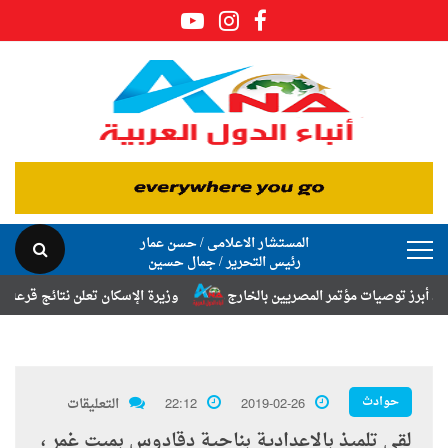
المستشار الاعلامى / حسن عمار
رئيس التحرير / جمال حسين
توصيات مؤتمر المصريين بالخارج
وزيرة الإسكان تعلن نتائج قرعة تخصيص أ
حوادث
2019-02-26
22:12
التعليقات
لقى تلميذ بالاعدادية بناحية دقادوس بميت غمر ،