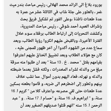
بورود بلاغ الى الرائد محمد الهلالى، رئيس مباحث بندر ميت
غمر ، بالعثور على جثة شاب في الثالثة عشر من عمرة به
عدة طعنات نافذة ،وعلى الفور تم تشكيل فريق بحث
بإشراف العميد أحمد شوقي ، رئيس مباحث المديرية،
وكشفت التحريات إلى ارتباط الطالب برفقاء سوء خلال
الفترة الأخيرة، وبالقبض عليهم انكروا رؤية الطالب، وبعد
سماع عدد من الشهود أكدوا أن اخر ظهور للمجنى عليه ،
كان مع هؤلاء الطلاب وبعد تضييق الخناق عليهم اعترفوا
بقيامهم بقتل " محمد . خ . 13 سنة " بعد ان طلبوا منه سرقة
مبلغ من والدته لشراء المخدرات ، ولكنه فشل بعدما ضبطته
والدته و نهرته، فعاد اليهم بدون أموال. مما نشب خلاف
بينهم وتطور إلى اضطرهم الى ضربه، و قاموا بطعنه بسكين
عدة طعنات حتى لقي مصرعه ،واعترف كلا من " كريم ا. 16
سنة، و " ابراهيم ف. 16 سنة، و "حسام ا. 17 سنة، . و " عبد
الرحمن ا. 15 سنه "انهم قتلوا صديقهم الصغير بعد أن