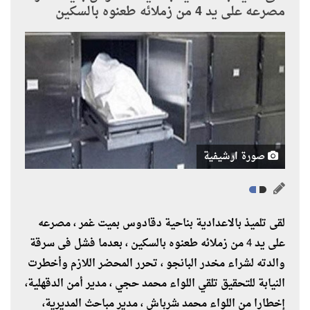
مصرعه على يد 4 من زملائه طعنوه بالسكين
صورة ارشيفية
لقى تلميذ بالاعدادية بناحية دقادوس بميت غمر ، مصرعه
على يد 4 من زملائه طعنوه بالسكين ، بعدما فشل فى سرقة
والدته لشراء مخدر البانجو ، تحرر المحضر اللازم وأخطرت
النيابة للتحقيق تلقي اللواء محمد حجي ، مدير أمن الدقهلية،
إخطارا من اللواء محمد شرباش ، مدير مباحث المديرية،