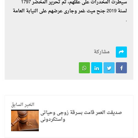
سيطرت المخدرات على عقلهم، تم تحرير المخضر 1797
لسنة 2019 جنح ميت غمر وجارى عرضهم على النيابة العامة
.
مشاركة
الخبر السابق
صديقت العمر قامت بسرقة زوجى وحياتى
واستكردونى