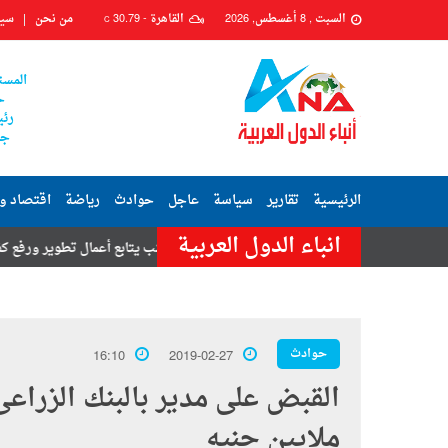
السبت , 8 أغسطس, 2026
القاهرة -
30.79
من نحن
سيا
C
المست
ح
رئي
جم
الرئيسية
تقارير
سياسة
عاجل
حوادث
رياضة
اقتصاد و
انباء الدول العربية
رج
رئيس حي السيدة زينب يتابع أعمال تطوير ورفع كفاءة شارعي محكمة ز
حوادث
16:10
2019-02-27
ملايين جنيه