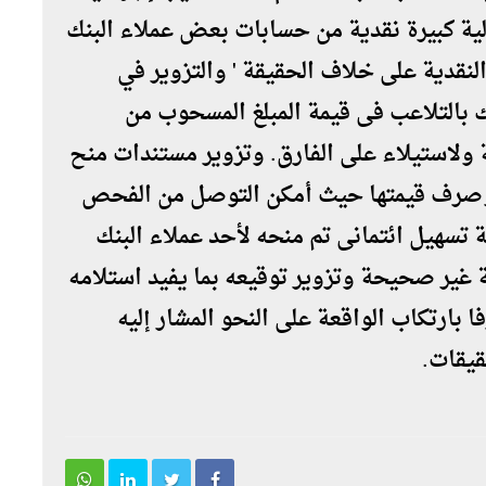
لية كبيرة نقدية من حسابات بعض عملاء البنك
لنقدية على خلاف الحقيقة ' والتزوير في
 بالتلاعب فى قيمة المبلغ المسحوب من
ة ولاستيلاء على الفارق. وتزوير مستندات منح
وصرف قيمتها حيث أمكن التوصل من الفحص
ما بصرف مبلغ 294 ألف جنية تسهيل ائتمانى تم منحه ﻷحد عملاء البنك
غير صحيحة وتزوير توقيعه بما يفيد استلامه
 بارتكاب الواقعة على النحو المشار إليه