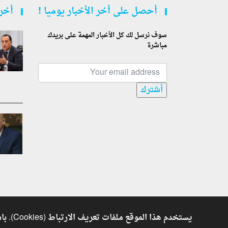
أحصل على أخر الأخبار يوميا !
أخر 
سوف نرسل لك كل الأخبار المهمة على بريدك
مباشرة
أشترك
يستخدم هذا الموقع ملفات تعريف الارتباط (Cookies). باستكمال تصفحك للموقع فأنت توافق على استخدام ملفات تعريف الارتباط. للمزيد من المعلومات