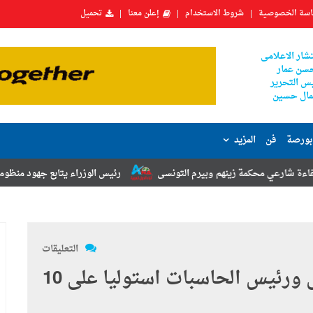
سة الخصوصية
شروط الاستخدام
إعلن معنا
تحميل
شار الاعلامى
سن عمار
س التحرير
ال حسين
بورصة
فن
المزيد
ينهم وبيرم التونسى
رئيس الوزراء يتابع جهود منظومة الشكاوى الحكومية
التعليقات
القبض على مدير بالبنك الزراعى ورئيس الحاسبات استوليا على 10