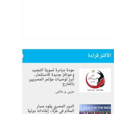
الأكثر قراءة
عودة مبادرة تسوية التجنيد
وحوافز جديدة للاستثمار..
أبرز توصيات مؤتمر المصريين
بالخارج
عربي و عالمي
الدور المصري يقود مسار
السلام في غزة.. إشادات دولية