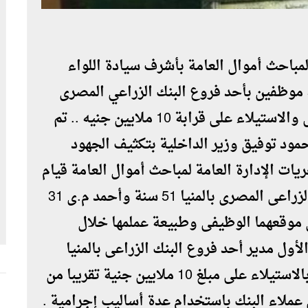
لمباحث أموال العامة بأشرف سيادة اللواء
 موظفين بأحد فروع البنك الزراعي المصرى
بالمنيا لقيامها باستغلال موقعهما الوظيفى والاستيلاء على قرابة 10 ملايين جنيه .. تم
مود توفيق وزير الداخلية بتكثيف الجهود
يات اﻹدارة العامة لمباحث أموال العامة قيام
كل من عطية ع ى مدير أحد فروع البنك الزراعى المصرى بالمنيا 51 سنة وأحمد م.ى 31
موقعهما الوظيفى وطبيعة عملمها خلال
 عام 2016 حتى عام 2018 كون الأول مدير أحد فروع البنك الزراعى بالمنيا
والثانى مدير حسابات بذت الفرع وقياما بالاستيلاء على مبلغ 10 ملايين جنية تقريبا من
ملاء البنك باستخدام عدة أساليب إجرامية .