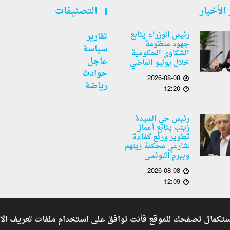
الأخبار
التصنيفات
رئيس الوزراء يتابع
تقارير
جهود منظومة
سياسة
الشكاوى الحكومية
عاجل
خلال يوليو الماضي
حوادث
2026-08-08
رياضة
12:20
رئيس حي السيدة
زينب يتابع أعمال
تطوير ورفع كفاءة
شارعي محكمة زينهم
وبيرم التونسى
2026-08-08
12:09
Shoman Systems
جريدة أنباء الدول العربية . - Developed By
Copyright © 2026