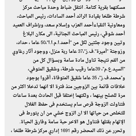
مسكنهما بقرية كتامة. انتقل ضباط وحدة مباحث مركز
شرطة طلخا بقيادة الرائد أحمد السادات، رئيس المباحث،
ومعاونية النقباءأحمد العزب وإسلام سعد، وبإشراف العميد
أحمد شوقي، رئيس المباحث الجنائية، الى مكان البلاغ
وتبين وجود جثتين لكل من "أحمد.ا.م.ا.ا"،50 عاما ، حداد،
وزوجتة "أميرة".ف.ز"،37 عاما ربة منزل، ووجود أثار رغاوي
من الفم نتيجة تناول مادة سامة وبسؤال كل من
"السيد.ع.م"، 39عاما رقيب شرطة، وشقيق المتوفي،
و"محمد.ف.ز"، 35 عاما شقيق المتوفاة، أقروا بوجود
خلافات قائمة بين الزوجين منذ فترة الا انهما تدخلا اكثر من
مرة للصلح بينهما ، ولكنهما إختلفا قبل الحادث بعدة ساعات
فتناولت الزوجة قرص سام يستخدم فى حفظ الغلال
للتخلص من حياتها الا ان الزوج خشي من ان يتورط فى
الإتهام بقتلها فتناول هو الاخر حبة سامة وفارق الحياة.
وتحرر عن ذلك المحضر رقم 1691 إداري مركز شرطة طلخا ،