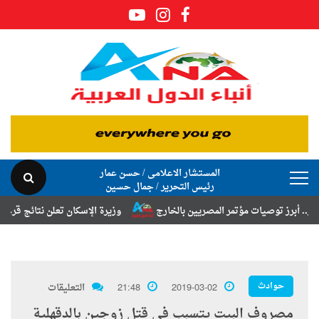
المستشار الاعلامى / حسن عمار
رئيس التحرير / جمال حسين
ز توصيات مؤتمر المصريين بالخارج
وزيرة الإسكان تعلن نتائج قرعة تخصيص 
حوادث
2019-03-02
21:48
التعليقات
مصروف البيت يتسبب فى قتل زوجين بالدقهلية