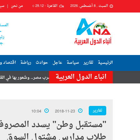
السبت , 8 أغسطس, 2026
القاهرة -
29.12
من نحن
سيا
C
المست
ح
رئي
جم
الرئيسية
تقارير
سياسة
عاجل
حوادث
رياضة
اقتصاد و
انباء الدول العربية
ن تامر حسنى
هزة أرضية تضرب مصر.. وشعور بها في القاهرة وعدة محاف
تقارير
10:04
2018-11-23
"مستقبل وطن" يسدد المصروفات
طلاب مدارس مشتول السوق