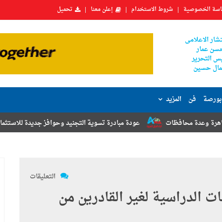
سة الخصوصية
شروط الاستخدام
إعلن معنا
تحميل
شار الاعلامى
سن عمار
س التحرير
ال حسين
بورصة
فن
المزيد
ظات
عودة مبادرة تسوية التجنيد وحوافز جديدة للاستثمار.. أبرز توصيات م
التعليقات
 الدراسية لغير القادرين من