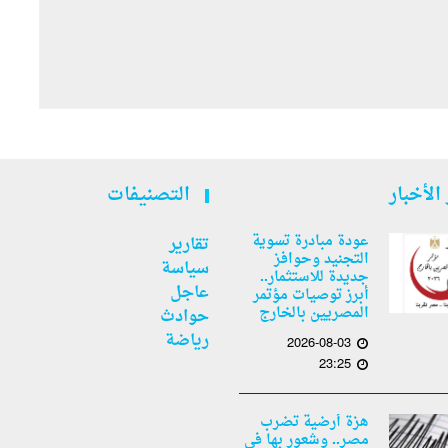
الأخبار
التصنيفات
عودة مبادرة تسوية
تقارير
التجنيد وحوافز
سياسة
جديدة للاستثمار..
عاجل
أبرز توصيات مؤتمر
المصريين بالخارج
حوادث
رياضة
2026-08-03
23:25
هزة أرضية تضرب
مصر.. وشعور بها في