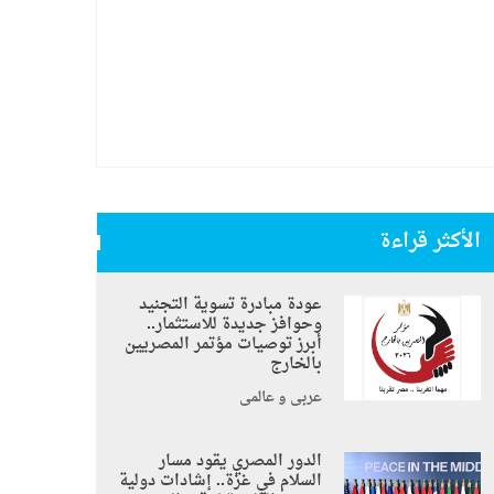
الأكثر قراءة
عودة مبادرة تسوية التجنيد
وحوافز جديدة للاستثمار..
أبرز توصيات مؤتمر المصريين
بالخارج
عربي و عالمي
الدور المصري يقود مسار
السلام في غزة.. إشادات دولية