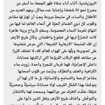
النيوزيلندية، أثناء أداء صلاة ظهر الجمعة، ما أسفر عن
مصرع نحو 50 شخصًا وإصابة عدد مماثل، بينهم العديد من
الأطفال والنساء، في مذبحةٍ مروعة يجبُ أن تهتز لها مشاعر
وقلوب كل ذوي الضمائر الحيَّة في أنحاء العالم؛ لما فيها من
انتهاكٍ لحُرمة الدماء المعصومة، وسفكٍ لأرواحٍ بريئة طاهرة
كانت تتضرَّعُ لربها في خشوعٍ واطمئنان. وقال شيخ الأزهر،
إن تلك المذبحة "الارهابية الشنيعة"، التي حرص مُنفذوها
على تصويرها وبثِّها على الهواء للعالم كله، لا تختلف كثيرًا
عن مشاهد قطع الرقاب المُروِّعة التي ارتكبتها عصاباتُ
داعش الإجراميَّة، فهما فرعان لشجرةٍ واحدة، رُوِيت بماء
الكراهية والعنف والتطرُّف، ونزَعت من قلوب أصحابها
مشاعرَ الرحمة والتسامح والإنسانيَّة، بل ما كان لهما أن
يتوحَّشا بهذا الشكل المُرعِب لولا حساباتٌ سياسيَّةٌ وعنصريَّةٌ
ضيِّقة، غضَّت الطرف عن جرائمهما، وسمحت لهما بالانتشار
والتوحُّش. وأضاف شيخ الأزهر، ولعل الذين دأبوا على