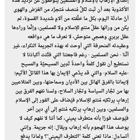
إلصاق الإرهاب بالإسلام والمسلمين يتوقَّفون عن ترديد هذه
الأكذوبة بعد أن ثبت لكلِّ مُنصف مُتجرِّد من الغرَض والهوى
أنَّ حادثة اليوم، بكل ما خلَّفته من آلامٍ شديدة القسوة، لم
يكن من ورائها عقلٌ منتمٍ للإسلام ولا للمسلمين، وإنَّما وراءها
عقل بربري وهمجي متوحش، لا نعرف ما هي دوافعه
وعقيدته المنحرفة التي أوحت له بهذه الجريمة النكراء، غير
أنَّنا - نحن المسلمين - رغم فاجعتنا التي فتَّتت أكبادَنا لا
نستطيع أن نقول كلمةً واحدةً تَدِين المسيحيَّة والمسيح
-عليه السلام- والتي قد يدَّعي الإيمانَ بها هذا القاتلُ الأثيم؛
لإيماننا بالفرق الهائل بين الأديان وسماحتها، وبين المتلاعبين
بها من تجَّار السياسة وتجَّار السلاح، ولسنا نفهم الفرق بين
إرهابٍ يرتكبُه مُنتمٍ للإسلام فيُضاف على الفور إلى الإسلام
والمسلمين، وبين إرهابٍ يرتكبه مُنتمٍ إلى أي دين آخر
فيُوصف فورًا بأنه متطرف يميني، كما أننا لا نفهم كيف لا
يوصف هذا الهجوم بأنه إرهاب ويقال: إنه جريمة. وإنني
أتساءل: ماذا تعني كلمة "التطرف اليميني"؟ ولماذا يدفع