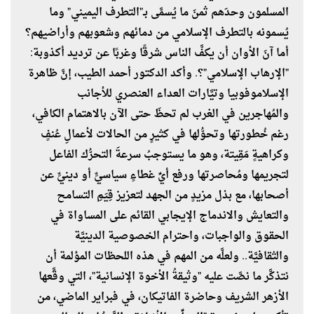
المسلمون وحدَهم ثمنَ ما يُسمَّى بـ"التطرف اليميني" وما
يُسمونه بالتطرف الإسلامي من دمائهم وشعوبهم وأراضيهم؟
أما آنَ الأوان أن يكفَّ الناس شرقًا وغربًا عن ترديد أكذوبة:
"الإرهاب الإسلامي"؟. وأكد الدكتور أحمد الطيب، إنَّ ظاهرة
الإسلاموفوبيا وتيَّارات العداء العنصري للأجانب
والمُهاجرين في الغرب لم تحظَ حتى الآن بالاهتمام الكافي،
رغم خُطورتها وتحوُّلها في كثيرٍ من الحالات لأعمالِ عُنفٍ
وكراهيةٍ مَقِيتة، وهو ما يستوجبُ سرعةَ التحرُّك الفاعل
لتجريمها ومُحاصرتها ورفع أيِّ غطاءٍ سياسيٍّ أو دينيٍّ عن
أصحابها، مع بذل مزيدٍ من الجهد لتعزيز قِيَمِ التسامح
والتعايش والاندماج الإيجابي القائم على المساواة في
الحقوق والواجبات، واحترام الخصوصية الدينيَّة
والثقافيَّة.. ولعلَّه من المهم في هذه اللحظات المؤلمة أن
نتذكَّر ما نصَّت عليه "وثيقةُ الأخوة الإنسانية"، التي وقَّعها
الأزهر الشريف وحاضرة الفاتيكان، في فبراير الماضي، من