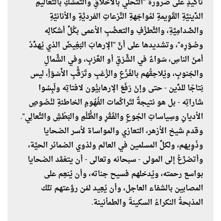
تأكيدٍ على ضرورة "التحلِّي بالأخلاقِ والتَّمسُّكِ بالتعاليمِ
الدِّينيَّةِ القَوِيمةِ لمُواجَهةِ النَّزعاتِ الفرديَّةِ والأنانيَّةِ
والصِّدامِيَّةِ، والتَّطرُّفِ والتعصُّبِ الأعمى بكُلِّ أشكالِه
وصُوَرِه"، وتشديدها على أنَّ "الإرهابَ البَغِيضَ الذي يُهدِّدُ
أمنَ الناسِ، سَواءٌ في الشَّرْقِ أو الغَرْبِ، وفي الشَّمالِ
والجَنوبِ، ويُلاحِقُهم بالفَزَعِ والرُّعْبِ وتَرَقُّبِ الأَسْوَأِ، ليس
نِتاجًا للدِّين - حتى وإنْ رَفَعَ الإرهابيُّون لافتاتِه ولَبِسُوا
شاراتِه - بل هو نتيجةٌ لتَراكُمات الفُهُومِ الخاطئةِ لنُصُوصِ
الأديانِ وسِياساتِ الجُوعِ والفَقْرِ والظُّلْمِ والبَطْشِ والتَّعالِي".
وقدم شيخ الأزهر، التعازي والمواساة لأسر الضحايا
وذَوِيهم، ولكلِّ المسلمين في العالم ولذوي الضمائر الحيَّة،
وأتضرَّعُ إلى المولى - سبحانه وتعالى - أن يتغمَّد الضحايا
بواسع رحمته، ويُدخلهم فسيح جناته، وأن يُنعِم على
المصابين بالشفاء العاجل، وأن يُعِيد لمَن روَّعتهم تلك
المذبحةُ النكراءُ السكينةَ والطمأنينة.