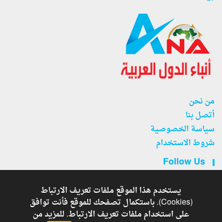
من نحن
أتصل بنا
سياسة الخصوصية
شروط الاستخدام
Follow Us
يستخدم هذا الموقع ملفات تعريف الارتباط
(Cookies). باستكمال تصفحك للموقع فأنت توافق
على استخدام ملفات تعريف الارتباط. للمزيد من
جريدة أنباء الدول العربية . - Developed By
Copyright © 2026