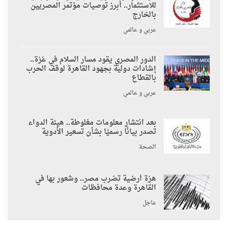
للاستثمار.. أبرز توصيات مؤتمر المصريين
بالخارج
عربي و عالمي
الدور المصري يقود مسار السلام في غزة..
إشادات دولية بجهود القاهرة لوقف الحرب
بالقطاع
عربي و عالمي
بعد انتشار معلومات مغلوطة.. هيئة الدواء
تصدر بيانًا رسميًا بشأن تسعير الأدوية
الصحة
هزة أرضية تضرب مصر.. وشعور بها في
القاهرة وعدة محافظات
عاجل