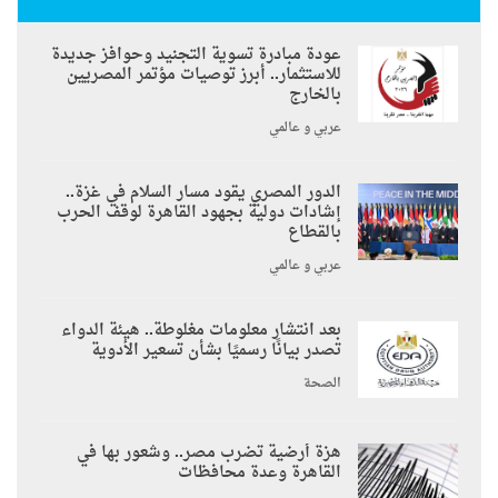
عودة مبادرة تسوية التجنيد وحوافز جديدة
للاستثمار.. أبرز توصيات مؤتمر المصريين
بالخارج
عربي و عالمي
الدور المصري يقود مسار السلام في غزة..
إشادات دولية بجهود القاهرة لوقف الحرب
بالقطاع
عربي و عالمي
بعد انتشار معلومات مغلوطة.. هيئة الدواء
تصدر بيانًا رسميًا بشأن تسعير الأدوية
الصحة
هزة أرضية تضرب مصر.. وشعور بها في
القاهرة وعدة محافظات