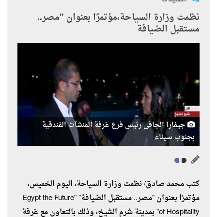
نظمت وزارة السياحة،مؤتمرًا بعنوان "مصر..
مستقبل الضيافة
جيفارا الجافى رئيس فرع غرفة المنشآت الفندقية
بجنوب سيناء
كتب محمد صادق/ نظمت وزارة السياحة، اليوم الخميس،
مؤتمرًا بعنوان "مصر.. مستقبل الضيافة" "Egypt the Future
of Hospitality" بمدينة شرم الشيخ، وذلك بالتعاون مع غرفة