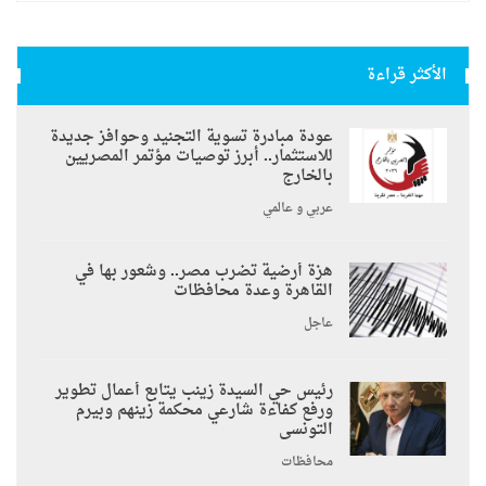
الأكثر قراءة
عودة مبادرة تسوية التجنيد وحوافز جديدة
للاستثمار.. أبرز توصيات مؤتمر المصريين
بالخارج
عربي و عالمي
هزة أرضية تضرب مصر.. وشعور بها في
القاهرة وعدة محافظات
عاجل
رئيس حي السيدة زينب يتابع أعمال تطوير
ورفع كفاءة شارعي محكمة زينهم وبيرم
التونسى
محافظات