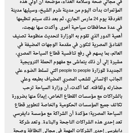
في مجالي صحة وسلامة الغذاء، موضحة أن أولي هذه
المؤتمرات بدأت اليوم من مدينة شرم الشيخ، وسيليها مدينة
الغردقة يوم 24 مارس الجاري، ثم بعد ذلك سيتم تنظيمها
في عدة محافظات سياحية أخرى. وأكدت سها بهجت،
أهمية الدور الذي تقوم به الوزارة لتحديث منظومة تصنيف
الفنادق المصرية لتكون في مقدمة الوجهات المضيفة في
العالم، بما يسهم في رفع تنافسية قطاع السياحة المصري،
مشيرة إلي أن ذلك يتماشى مع مفهوم الحملة الترويجية
الجديدة للوزارة people to people التي تسلط الضوء علي
الجانب الإنساني للشعب المصري المضياف بطبعه وعلي
حضارته وثقافته. كما أكدت، أن وزارة السياحة ترحب
بالشراكات مع مؤسسات القطاع الخاص، إيمانًا منها بضرورة
تكاتف جميع المؤسسات الحكومية والخاصة لتطوير قطاع
السياحة المصرية؛ مؤكدة أن الشراكة مع مؤسسة دايفرسي
تعد إحدى هذه الشراكات الناجحة والبناءة. وتعد شركة
دايفرسي إحدى الشركات المهمة في مجالي النظافة وصحة