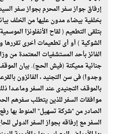
بخلفية بيضاء مدون عليها من الخلف بيا
الشوكية ) أو أى تطعيمات أخرى تقررها و
الفائز بأحد المستشفيات المعتمدة من وز
جنائية مميكنة (فيش الحج). بيان الموقف 
بالموقـف التجنيدى عند السفر وماعـــدا ذ
موافقات السفر للذين يتطلب سفرهم الح
الصادر من "شركة تسهيل" المنوط بها رف
السفر مع إرفاقه بجواز السفر الدولى لل