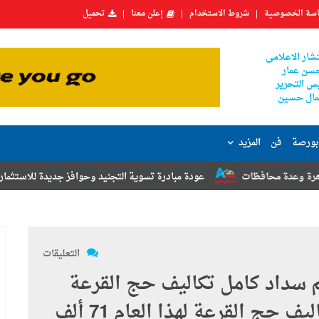
سة الخصوصية
شروط الاستخدام
إعلن معنا
تحميل
شار الاعلامى
سن عمار
س التحرير
ال حسين
بورصة
فن
المزيد
عودة مبادرة تسوية التجنيد وحوافز جديدة للاستثمار.. أبرز توصيات مؤتمر الم
التعليقات
م سداد كامل تكاليف حج القرعة
بكافة فروع البنوك الوطنية :تكاليف حج القرعة لهذا العام 71 ألف