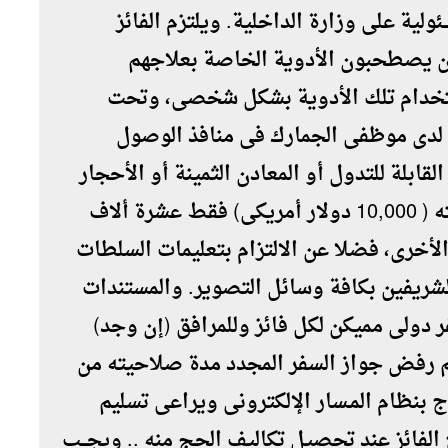
ئولية على وزارة الداخلية. ويلتزم الفائز
ن يصطحبون الأدوية الخاصة بعلاجهم
استخدام تلك الأدوية بشكل شخصى، وتحت
 لدى موظفى الجمارك فى منافذ الوصول
لقابلة للتدول أو المعادن الثمينة أو الأحجار
الكريمة، وما فى حكمها بما لا يتجاوز قيمته ( 10,000 دولار أمريكى) فقط عشرة ألاف
 الأخرى، فضلا عن الالتزام بتعليمات السلطات
شريفين بكافة وسائل التصوير. والمستندات
ر دولى مميكن لكل فائز وللمرافق (إن وجد)
م رفض جواز السفر المجدد مدة صلاحيته من
اج بنظام المـسار الإلكترونى ويراعى تسليم
الفائز عند تحصيل تكاليف الحج منه .. ويجـــب