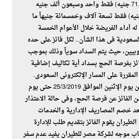
ألف ومائتان جنيه مصرى ، بإجمالى (71,000 جنيه) فقط واحد وسبعون ألف جنيه
 .. هذا بالإضافة إلى مبلغ (9,500 جنيه) فقط تسعة آلاف وخمسمائة جنيهاً ما
) لمن سبق له أداء الفريضة خلال الأعوام الخمسة
السعودية فى هذا الشأن.. لكل فائز على حده
وبيين، حيث يتم السداد سوياً وذلك بموجب
فائز بفرصة الحج بسداد أية تكاليف إضافية
لمقررة على المسار الإلكترونى السعودى.
ويعتبر عدم سداد التكاليف خلال الفترة من يوم الإثنين الموافق 25/3/2019 حتى يوم
4/4/ بمثابة تنازل من الفائز عن فرصة الحج، وفى حالة الاعتذار
 بعد خصم المصاريف الإدارية والخدمات
ة الطيران يقوم الفائز بتقديم طلب للإدارة
اب موجه لشركة مصر للطيران يفيد عدم سفر