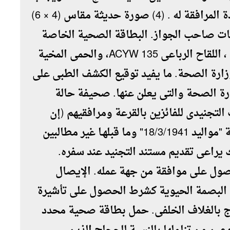
إرفاق جواز سفر المحرم بجواز سفر السيدة المرافقة له . (4) صورة حديثة مقاس (4 × 6)
نات صاحب الجواز. البطاقة الصحية الخاصة
بتلقى التطعيم ( لقاح الأنفلونزا الموسمية ، اللقاح الرباعى 135 ACYW، والحمى المخية
زارة الصحة. ما يفيد توقيع الكشف الطبى على
ارة الصحة والتى يعلن عنها. صحيفة حالة
التجنيدى للفائزين بالقرعة ومرافقيهم (إن
وجدوا) فى سن التجنيد ، الفائزون بالقرعة "مواليد 18/3/1941" وما قبلهـا غير مطالبين
لك يراعى تقديم مستند التجنيد عند سفره.
صول على موافقة من جهة عمله. الإيصال
ع البصمة الحيوية كشرط الحصول على تأشيرة
حاج بالغلاف الخلفى. حمل بطاقة صحية محدد