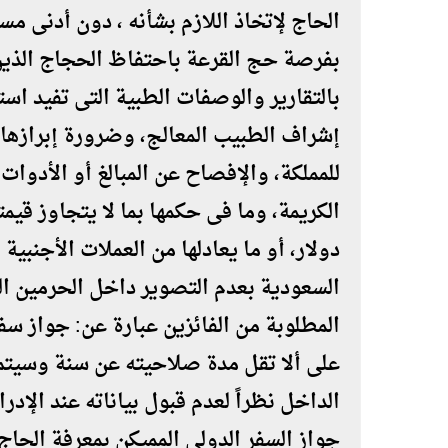
الحاج لإتخاذ اللازم بشأنه ، دون أدنى مســ
بفرصة حج القرعة باحتفاظ الحجاج الذي
بالتقارير والوصفات الطبية التى تفيد 
إشراف الطبيب المعالج، وضرورة إبرازها
للمملكة، والإفصاح عن المبالغ أو الأدوات ا
دولار، أو ما يعادلها من العملات الأجنبية
السعودية بعدم التصوير داخل الحرمين ال
المطلوبة من الفائزين عبارة عن: جواز سف
على ألا تقل مدة صلاحيته عن سنة وسيت
الداخل نظراً لعدم قبول بياناته عند الإدر
جواز السفر الدولى المميكن بمعرفة الحاج 