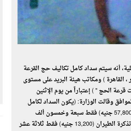
لية، أنه سيتم سداد كامل تكاليف حج القرعة
 ، القاهرة ) ومكاتب هيئة البريد على مستوى
رعة الحج " ) إعتباراً من يوم الإثنين
 الخميس الموافق وقالت الوزارة: (يكون السداد لكامل
قيمة تكاليف حج هذا العام) وهى : مبلغ (57,800 جنيه) فقط سبعة وخمسون ألف
وثمانمائة جنيه مصرى ، إضافة إلى قيمة تذكرة الطيران (13,200 جنيه) فقط ثلاثة عشر