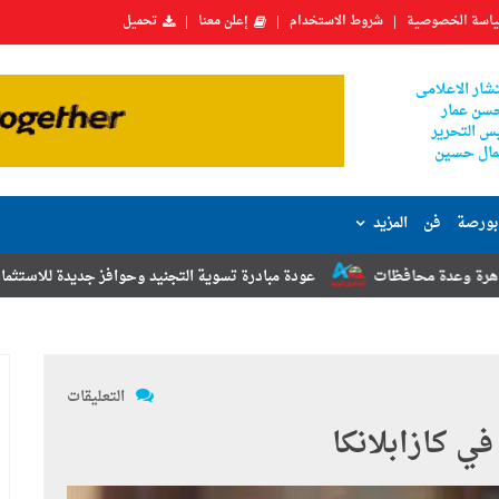
اسة الخصوصية
شروط الاستخدام
إعلن معنا
تحميل
شار الاعلامى
سن عمار
س التحرير
ال حسين
بورصة
فن
المزيد
ت
عودة مبادرة تسوية التجنيد وحوافز جديدة للاستثمار.. أبرز توصيات مؤت
التعليقات
ي كازابلانكا