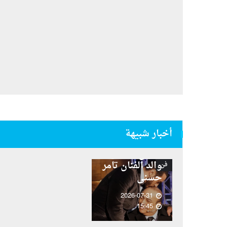
أخبار شبيهة
تحديد موعد
تشييع جثمان
والد الفنان تامر
فن
حسنى
2026-07-31
15:45