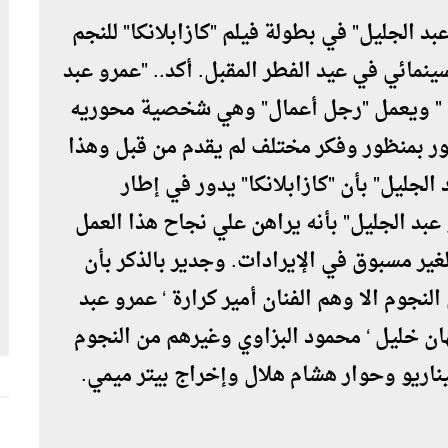
بد الجليل" في بطولة فيلم "كازابلانكا" للنجم
ينمائي في عيد الفطر المقبل. أكد.. "عمرو عبد
ي " ويعمل "رجل أعمال" وهي شخصية محوريه
ر بمنظور وفكر مختلف لم يقدم من قبل وهذا
الجليل" بأن "كازابلانكا" يدور في إطار
 عبد الجليل" بأنه يراهن علي نجاح هذا العمل
غير مسبوق في الإيرادات. وجدير بالذكر بأن
لنجوم الا وهم الفنان أمير كرارة ‘ عمرو عبد
جيهان خليل ‘ محمود البزاوي وغيرهم من النجوم