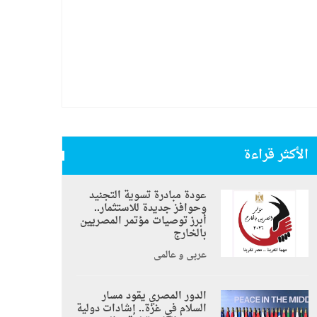
الأكثر قراءة
عودة مبادرة تسوية التجنيد
وحوافز جديدة للاستثمار..
أبرز توصيات مؤتمر المصريين
بالخارج
عربي و عالمي
الدور المصري يقود مسار
السلام في غزة.. إشادات دولية