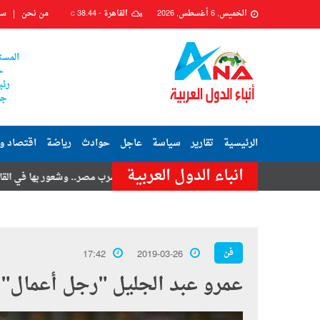
الخميس, 6 أغسطس, 2026
القاهرة -
38.44
من نحن
سي
C
المست
ح
رئي
جم
الرئيسية
تقارير
سياسة
عاجل
حوادث
رياضة
اقتصاد و
انباء الدول العربية
تامر حسنى
هزة أرضية تضرب مصر.. وشعور بها في القاهرة وعدة محافظا
فن
17:42
2019-03-26
عمرو عبد الجليل "رجل أعمال" ف