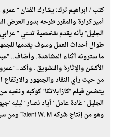
كتب / ابراهيم ترك: يشارك الفنان " عمرو ع
أمير كرارة والمقرر طرحه بدور العرض الس
الجليل" بأنه يقدم شخصية تدعي " عراب
طوال أحداث العمل وسوف يقدمها للجمهو
ما سترونه أثناء المشاهدة. وأضاف.. "عبد 
الأكشن والإثارة والتشويق . وأكد.. "عمرو
من حيث رأي النقاد والجمهور والارتفاع ال
يتضمن فيلم "كازابلانكا" كوكبه ونخبه من ا
الجليل ‘ غادة عادل ‘ أياد نصار ‘ لبلبه ‘
وهو من إنتاج شركه Talent W. M ومن سيناريو وحوار هشام هلال وإخراج بيتر ميمي.