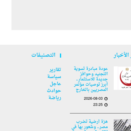
الأخبار
التصنيفات
عودة مبادرة تسوية
تقارير
التجنيد وحوافز
سياسة
جديدة للاستثمار..
عاجل
أبرز توصيات مؤتمر
المصريين بالخارج
حوادث
رياضة
2026-08-03
23:25
هزة أرضية تضرب
مصر.. وشعور بها في