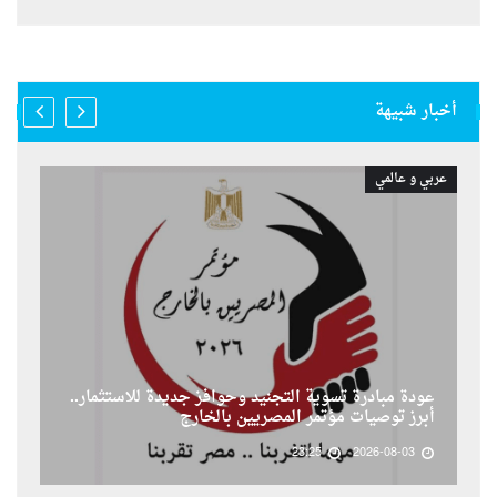
أخبار شبيهة
عربي و عالمي
عودة مبادرة تسوية التجنيد وحوافز جديدة للاستثمار..
أبرز توصيات مؤتمر المصريين بالخارج
23:25
2026-08-03