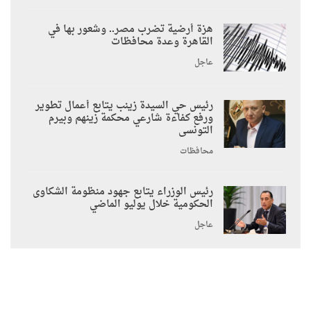
هزة أرضية تضرب مصر.. وشعور بها في
القاهرة وعدة محافظات
عاجل
رئيس حي السيدة زينب يتابع أعمال تطوير
ورفع كفاءة شارعي محكمة زينهم وبيرم
التونسى
محافظات
رئيس الوزراء يتابع جهود منظومة الشكاوى
الحكومية خلال يوليو الماضي
عاجل