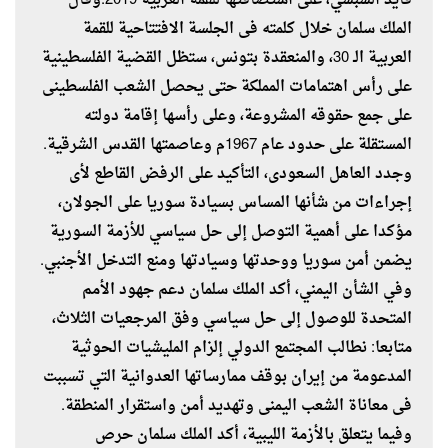
قايد السبسي، على استضافتها للقمة العربية 2019.وقال
الملك سلمان خلال كلمته فى الجلسة الافتتاحية للقمة
العربية الـ 30، والمنعقدة بتونس، ستظل القضية الفلسطينية
على رأس اهتمامات المملكة حتى يحصل الشعب الفلسطينى
على جمع حقوقه المشروعة، وعلى رأسها إقامة دولته
المستقلة على حدود عام 1967م وعاصمتها القدس الشرقية.
وجدد العاهل السعودى، التأكيد على الرفض القاطع لأى
إجراءات من شأنها المساس بسيادة سوريا على الجولان،
مؤكدا على أهمية التوصل إلى حل سياسي للأزمة السورية
يضمن أمن سوريا ووحدتها وسيادتها ومنع التدخل الأجنبي.
وفي الشأن اليمني، أكد الملك سلمان دعم جهود الأمم
المتحدة للوصول إلى حل سياسي وفق المرجعيات الثلاث،
متابعا: نطالب المجتمع الدولي إلزام المليشيات الحوثية
المدعومة من إيران بوقف ممارساتها العدوانية التي تسببت
فى معاناة الشعب اليمنى وتهديد أمن واستقرار المنطقة.
وفيما يتعلق بالأزمة الليبية، أكد الملك سلمان حرص