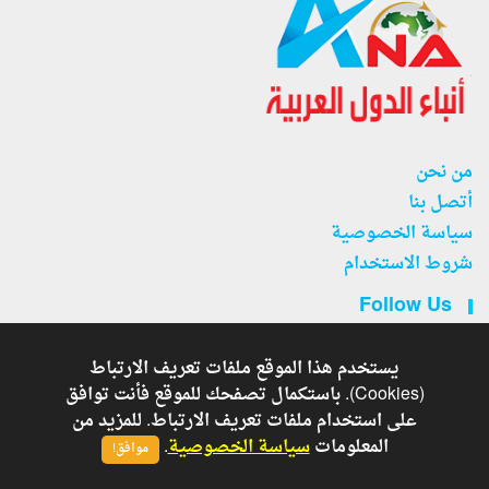
من نحن
أتصل بنا
سياسة الخصوصية
شروط الاستخدام
Follow Us
يستخدم هذا الموقع ملفات تعريف الارتباط
(Cookies). باستكمال تصفحك للموقع فأنت توافق
على استخدام ملفات تعريف الارتباط. للمزيد من
جريدة أنباء الدول العربية . - Developed By
Copyright © 2026
المعلومات
سياسة الخصوصية
.
موافق!
Shoman Systems