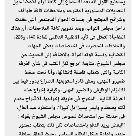
يستطيع القول أنه بعد الاستماع إلى كافة آراء الأعضا حول
التعديلات الدستورية المقترحة وملاحظات كافة طوائف
وشرائح المجتمع فى جلسات الحوار المجتمعى التى عقدت
داخل مجلس النواب، وبعد تدوين كافة الملاحظات، أن هناك
المفاجأة تتمثل فى تأيد الاغلبية العظمى للمادة 140، و226،
والخلافات انحصرت فى اختصاصات بعض الجهات
القضائية ونسبة كوته المرأة، بالإضافة إلى الحديث عن
مجلس الشيوخ، متابعا: "برجع لكل الكتب فى شأن الغرفة
الثانية والتى تتطلب فلسفة لإنشائها، وأنا تحت ضغط
ضميرى المهنى، ومش قادر استوبعها، الصراع يدور فيما بين
الالتزام الوظيفى والضمير المهنى، وكيفية إخراج هذه
الغرفة الثانية.. المخرج فى طريقة إخراجها، الاقتراح مقدم
لكنه يصطدم وليس يسيرًا بل كبيرًا". واستطرد عبد العال،
فى حديثة عن استحداث نصوص مجلس الشيوخ بقوله :
"البعض يريد الدفع باختصاصات لكن ذلك يتطلب دستور
جديد وإعادة هيكل النظام السياسى، حيث تتعلق بسلطة