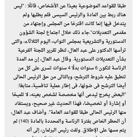
طبقا للقواعد الموضوعية بعيدًا عن الأشخاص، قائلًا : "ليس
هناك ربط بين المادة والرئيس السيسى فلم يطلبها ولم
يتدخل فيها إنما كانت اقترحًا من المجلس وإجتهاد من
مقدمى التعديلات".جاء ذلك خلال اجتماع لجنة الشؤون
الدستورية والتشريعية بمجلس النواب، اليوم الثلاثاء، والتى
ترأسها الدكتور على عبد العال، لنظر تقرير اللجنة الفرعية
بشأن التعديلات الدستورية. وقال عبد العال، إن مد المدة
الرئاسة لتكون 6 سنوات بدلًا 4 سنوات تسرى على كل من
تنطبق عليه شروط الترشح، وبالتالى من حق الرئيس الحالى
أيضا الترشح فى ضوئها، فى إطار عملية تنافسية، متابعًا:
"البعض يخرج ليدعى أنها مخصصة لشخص بعينه، لا تلميحًا
أو إشارة أو تخصيصًا، فهذا الحديث غير صحيح، ويستفاد
منها الرئيس الحالى طبقا للقواعد العامة". وأضاف عبد العال،
أن الحظر الخاص بفترة الرئاسة والمحددة بالمادة (140) لم
يتم مسها على الإطلاق. ولفت رئيس البرلمان، إلى أنه