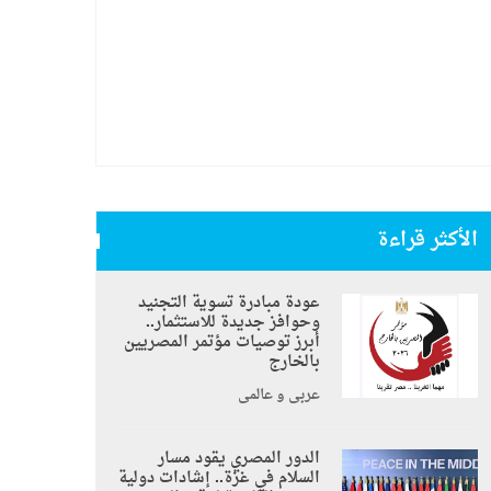
الأكثر قراءة
عودة مبادرة تسوية التجنيد
وحوافز جديدة للاستثمار..
أبرز توصيات مؤتمر المصريين
بالخارج
عربي و عالمي
الدور المصري يقود مسار
السلام في غزة.. إشادات دولية