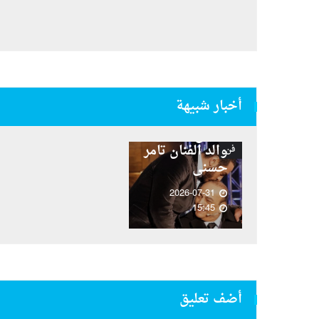
أخبار شبيهة
تحديد موعد
تشييع جثمان
والد الفنان تامر
فن
حسنى
2026-07-31
15:45
أضف تعليق