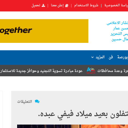
اسة الخصوصية
شروط الاستخدام
إعلن معنا
تحميل
شار الاعلامى
سن عمار
س التحرير
ال حسين
بورصة
فن
المزيد
ت
عودة مبادرة تسوية التجنيد وحوافز جديدة للاستثمار.. أبرز توصيات مؤت
التعليقات
لون بعيد ميلاد فيفي عبده.