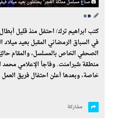
صناع مسلسل مملكة الغجر" يحتفلون بعيد ميلاد فيفي
كتب ابراهيم ترك/ احتفل منذ قليل أبطال
في السباق الرمضاني المقبل بعيد ميلاد الف
الصحفي الخاص بالمسلسل، والمقام حاليً
منطقة شبرامنت. وفاجأ الإعلامي محمد ا
خاصة، وبعدها أعلن احتفال فريق العمل بع
مشاركة