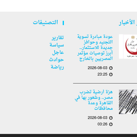
الأخبار
التصنيفات
عودة مبادرة تسوية
تقارير
التجنيد وحوافز
سياسة
جديدة للاستثمار..
عاجل
أبرز توصيات مؤتمر
المصريين بالخارج
حوادث
رياضة
2026-08-03
23:25
هزة أرضية تضرب
مصر.. وشعور بها في
القاهرة وعدة
محافظات
2026-08-03
03:26