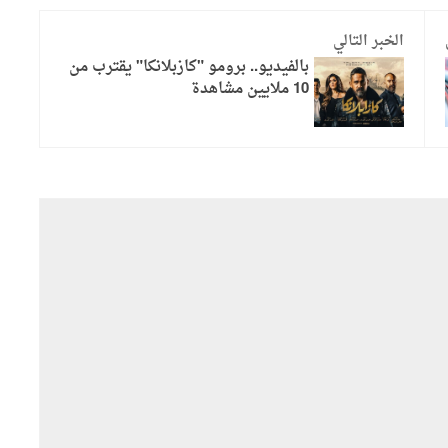
الخبر التالي
بالفيديو.. برومو "كازبلانكا" يقترب من
10 ملايين مشاهدة