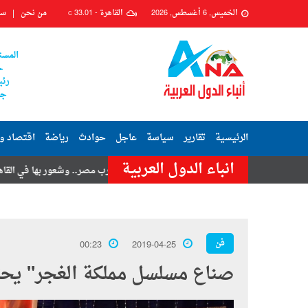
الخميس, 6 أغسطس, 2026
القاهرة -
33.01
من نحن
سي
C
المست
ح
رئي
جم
الرئيسية
تقارير
سياسة
عاجل
حوادث
رياضة
اقتصاد و
انباء الدول العربية
تامر حسنى
هزة أرضية تضرب مصر.. وشعور بها في القاهرة وعدة محافظا
فن
00:23
2019-04-25
صناع مسلسل مملكة الغجر" يحتف