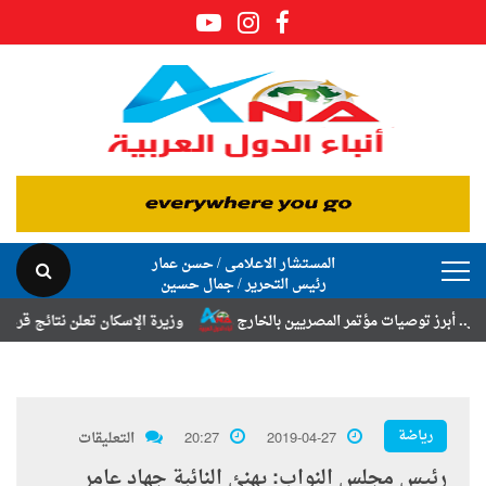
المستشار الاعلامى / حسن عمار
رئيس التحرير / جمال حسين
 توصيات مؤتمر المصريين بالخارج
وزيرة الإسكان تعلن نتائج قرعة تخصيص أ
رياضة
2019-04-27
20:27
التعليقات
رئيس مجلس النواب: يهنئ النائبة جهاد عامر