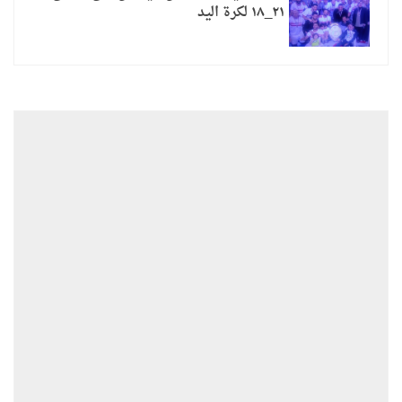
٢١_١٨ لكرة اليد