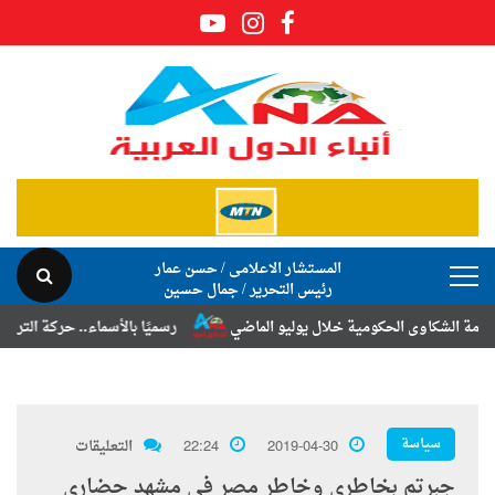
المستشار الاعلامى / حسن عمار
رئيس التحرير / جمال حسين
شكاوى الحكومية خلال يوليو الماضي
رسميًا بالأسماء.. حركة الترقيات والت
سياسة
2019-04-30
22:24
التعليقات
جبرتم بخاطري وخاطر مصر في مشهد حضاري