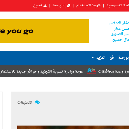
سة الخصوصية
شروط الاستخدام
إعلن معنا
تحميل
شار الاعلامى
سن عمار
س التحرير
ال حسين
بورصة
فن
المزيد
عودة مبادرة تسوية التجنيد وحوافز جديدة للاستثمار.. أبرز توصيات مؤتمر
التعليقات