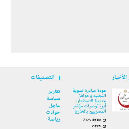
الأخبار
التصنيفات
عودة مبادرة تسوية
تقارير
التجنيد وحوافز
سياسة
جديدة للاستثمار..
عاجل
أبرز توصيات مؤتمر
المصريين بالخارج
حوادث
رياضة
2026-08-03
23:25