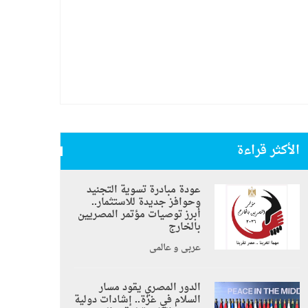
الأكثر قراءة
عودة مبادرة تسوية التجنيد
وحوافز جديدة للاستثمار..
أبرز توصيات مؤتمر المصريين
بالخارج
عربي و عالمي
الدور المصري يقود مسار
السلام في غزة.. إشادات دولية